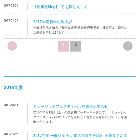
2017-02-01
【理事長blog】1月を振り返って
2017-01-01
2017年度新年の御挨拶
一般社団法人加古川青年会議所 第59代理事長前川桂恵三より新年の
ご挨拶を申し上げます。
<
>
1
2
2016年度
2016-10-14
ミュージックフェスティバル開催のお知らせ
2016年11月12日（土）の加古川ツーデーマーチにて、「ミュージッ
クフェスティバル2016～つながれ心！音と歩みを合わせて～」を開
催いたします。
2016-07-26
2017年度 一般社団法人 加古川青年会議所 理事長予定者