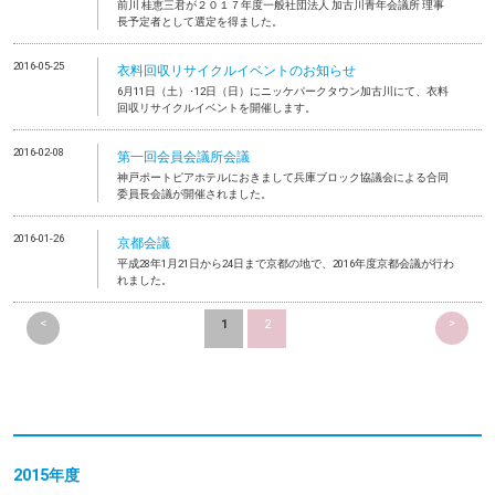
前川 桂恵三君が２０１７年度一般社団法人 加古川青年会議所 理事
長予定者として選定を得ました。
2016-05-25
衣料回収リサイクルイベントのお知らせ
6月11日（土）･12日（日）にニッケパークタウン加古川にて、衣料
回収リサイクルイベントを開催します。
2016-02-08
第一回会員会議所会議
神戸ポートピアホテルにおきまして兵庫ブロック協議会による合同
委員長会議が開催されました。
2016-01-26
京都会議
平成28年1月21日から24日まで京都の地で、2016年度京都会議が行わ
れました。
<
>
1
2
2015年度