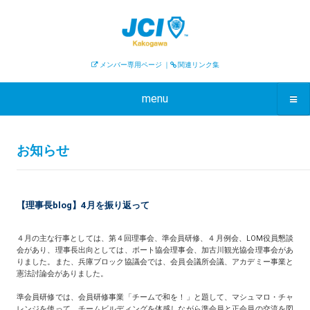
メンバー専用ページ
｜
関連リンク集
menu
お知らせ
【理事長blog】4月を振り返って
４月の主な行事としては、第４回理事会、準会員研修、４月例会、LOM役員懇談
会があり、理事長出向としては、ボート協会理事会、加古川観光協会理事会があ
りました。また、兵庫ブロック協議会では、会員会議所会議、アカデミー事業と
憲法討論会がありました。
準会員研修では、会員研修事業「チームで和を！」と題して、マシュマロ・チャ
レンジを使って、チームビルディングを体感しながら準会員と正会員の交流を図