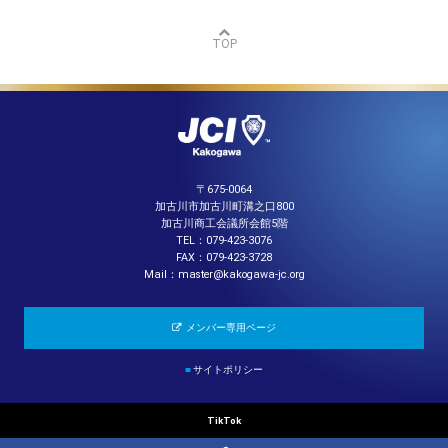
TOP
〒675-0064
加古川市加古川町溝之口800
加古川商工会議所会館5階
TEL：079-423-3076
FAX：079-423-3728
Mail：master@kakogawa-jc.org
メンバー専用ページ
■
サイトポリシー
TikTok