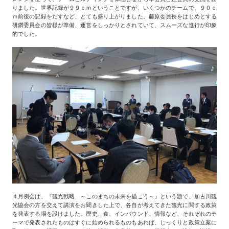
りました。世界記録が９９ｃｍということですが、いくつかのチームで、９０ｃ
ｍ前後の記録をだすなど、とても盛り上がりました。藤原委員長をはじめとする
研鑽委員会の皆様が準備、運営をしっかりとされていて、スムーズな進行が印象
的でした。
４月例会は、『観光戦略 ～このまちの未来を描こう～』という題で、加古川観
光協会の方を交えて講演をお聞きした上で、各自が考えてきた観光に関する政策
を発表する場を設けました。歴史、食、インバウンド、情報など、それぞれのテ
ーマで発表されたものはすぐに始められるものもあれば、じっくりと政策立案に