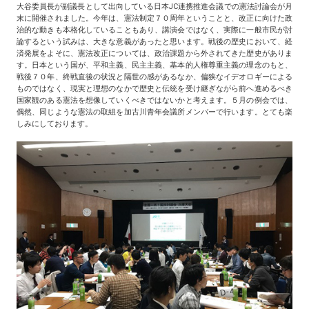
大谷委員長が副議長として出向している日本JC連携推進会議での憲法討論会が月
末に開催されました。今年は、憲法制定７０周年ということと、改正に向けた政
治的な動きも本格化していることもあり、講演会ではなく、実際に一般市民が討
論するという試みは、大きな意義があったと思います。戦後の歴史において、経
済発展をよそに、憲法改正については、政治課題から外されてきた歴史がありま
す。日本という国が、平和主義、民主主義、基本的人権尊重主義の理念のもと、
戦後７０年、終戦直後の状況と隔世の感があるなか、偏狭なイデオロギーによる
ものではなく、現実と理想のなかで歴史と伝統を受け継ぎながら前へ進めるべき
国家観のある憲法を想像していくべきではないかと考えます。５月の例会では、
偶然、同じような憲法の取組を加古川青年会議所メンバーで行います。とても楽
しみにしております。