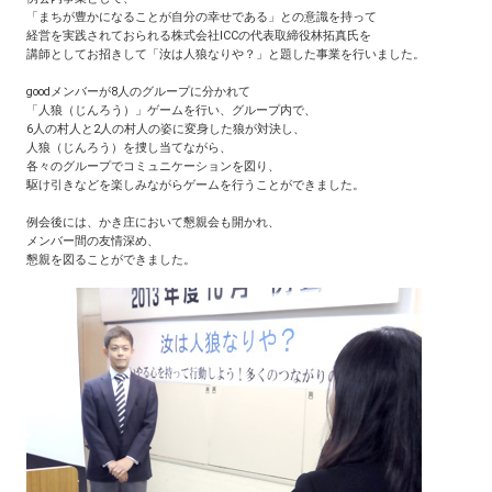
「まちが豊かになることが自分の幸せである」との意識を持って
経営を実践されておられる株式会社ICCの代表取締役林拓真氏を
講師としてお招きして「汝は人狼なりや？」と題した事業を行いました。
goodメンバーが8人のグループに分かれて
「人狼（じんろう）」ゲームを行い、グループ内で、
6人の村人と2人の村人の姿に変身した狼が対決し、
人狼（じんろう）を捜し当てながら、
各々のグループでコミュニケーションを図り、
駆け引きなどを楽しみながらゲームを行うことができました。
例会後には、かき庄において懇親会も開かれ、
メンバー間の友情深め、
懇親を図ることができました。