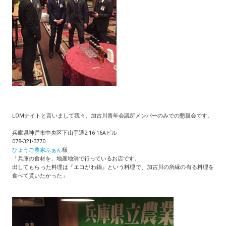
LOMナイトと言いまして我々、加古川青年会議所メンバーのみでの懇親会です。
兵庫県神戸市中央区下山手通2-16-16Aビル
078-321-3770
ひょうご農家ふぁん
様
「兵庫の食材を、地産地消で行っているお店です。
出してもらった料理は『エコがわ鍋』という料理で、加古川の所縁の有る料理を
食べて貰いたかった」