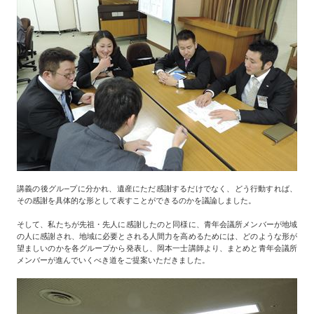
講義の後グル―プに分かれ、遺産にただ感謝するだけでなく、どう行動すれば、
その感謝を具体的な形として表すことができるのかを議論しました。
そして、私たちが先祖・先人に感謝したのと同様に、青年会議所メンバーが地域
の人に感謝され、地域に必要とされる人間力を高めるためには、どのような形が
望ましいのかを各グループから発表し、岡本一士講師より、まとめと青年会議所
メンバーが進んでいくべき道をご提案いただきました。