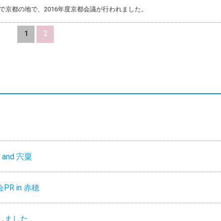
日まで京都の地で、2016年度京都会議が行われました。
1
2
and 宍粟
R in 赤穂
しました