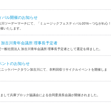
ィバル開催のお知らせ
の加古川ツーデーマーチにて、「ミュージックフェスティバル2016～つながれ心
開催いたします。
人 加古川青年会議所 理事長予定者
度一般社団法人 加古川青年会議所 理事長予定者として選定を得ました。
ベントのお知らせ
日）にニッケパークタウン加古川にて、衣料回収リサイクルイベントを開催しま
きまして兵庫ブロック協議会による合同委員長会議が開催されました。