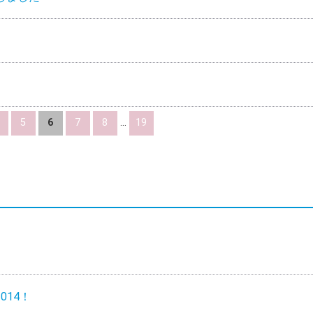
5
6
7
8
...
19
014！