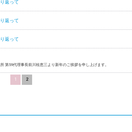
振り返って
振り返って
振り返って
所 第59代理事長前川桂恵三より新年のご挨拶を申し上げます。
1
2