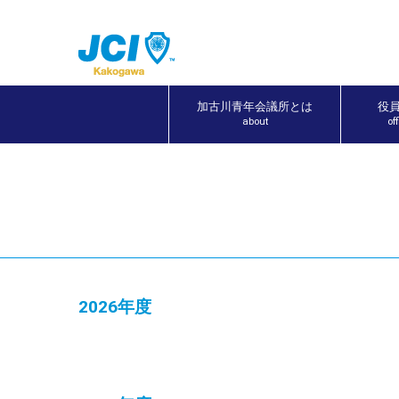
加古川青年会議所とは
役
about
of
2026年度