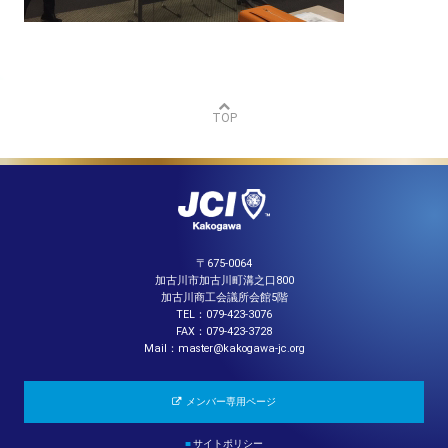
TOP
〒675-0064
加古川市加古川町溝之口800
加古川商工会議所会館5階
TEL：079-423-3076
FAX：079-423-3728
Mail：master@kakogawa-jc.org
メンバー専用ページ
■
サイトポリシー