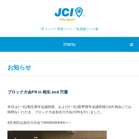
メンバー専用ページ
｜
関連リンク集
menu
お知らせ
ブロック大会PR in 相生 and 宍粟
本日は(一社)相生青年会議所様、および(一社)龍野青年会議所様の6月例会にてお
時間をいただき、ブロック大会加古川大会のPRを行いました。
8月30日は加古川大会でWAWAWAWA〜！