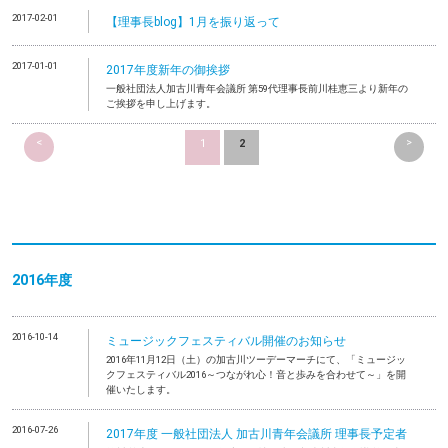
2017-02-01
【理事長blog】1月を振り返って
2017-01-01
2017年度新年の御挨拶
一般社団法人加古川青年会議所 第59代理事長前川桂恵三より新年の
ご挨拶を申し上げます。
<
>
1
2
2016年度
2016-10-14
ミュージックフェスティバル開催のお知らせ
2016年11月12日（土）の加古川ツーデーマーチにて、「ミュージッ
クフェスティバル2016～つながれ心！音と歩みを合わせて～」を開
催いたします。
2016-07-26
2017年度 一般社団法人 加古川青年会議所 理事長予定者