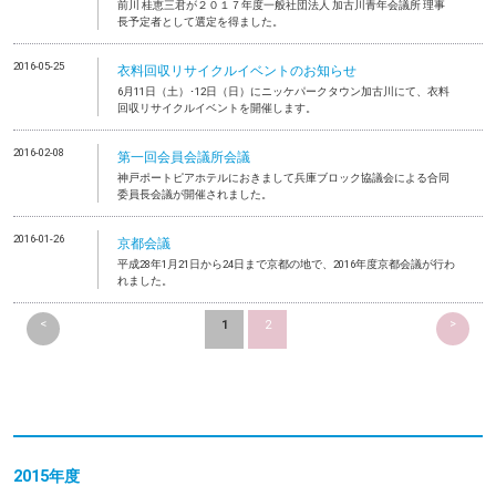
前川 桂恵三君が２０１７年度一般社団法人 加古川青年会議所 理事
長予定者として選定を得ました。
2016-05-25
衣料回収リサイクルイベントのお知らせ
6月11日（土）･12日（日）にニッケパークタウン加古川にて、衣料
回収リサイクルイベントを開催します。
2016-02-08
第一回会員会議所会議
神戸ポートピアホテルにおきまして兵庫ブロック協議会による合同
委員長会議が開催されました。
2016-01-26
京都会議
平成28年1月21日から24日まで京都の地で、2016年度京都会議が行わ
れました。
<
>
1
2
2015年度