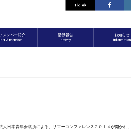
TikTok
員･メンバー紹介
活動報告
お知らせ
ficer & member
activity
information
法人日本青年会議所による、サマーコンファレンス２０１４が開かれ