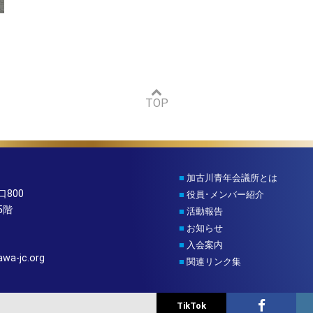
TOP
■
加古川青年会議所とは
800
■
役員･メンバー紹介
5階
■
活動報告
■
お知らせ
■
入会案内
wa-jc.org
■
関連リンク集
TikTok