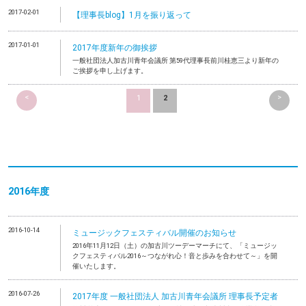
2017-02-01
【理事長blog】1月を振り返って
2017-01-01
2017年度新年の御挨拶
一般社団法人加古川青年会議所 第59代理事長前川桂恵三より新年の
ご挨拶を申し上げます。
<
>
1
2
2016年度
2016-10-14
ミュージックフェスティバル開催のお知らせ
2016年11月12日（土）の加古川ツーデーマーチにて、「ミュージッ
クフェスティバル2016～つながれ心！音と歩みを合わせて～」を開
催いたします。
2016-07-26
2017年度 一般社団法人 加古川青年会議所 理事長予定者