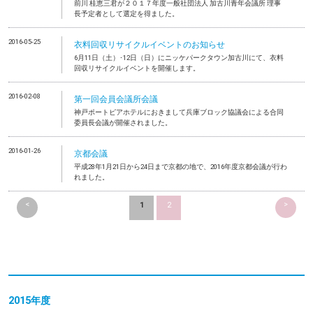
前川 桂恵三君が２０１７年度一般社団法人 加古川青年会議所 理事
長予定者として選定を得ました。
2016-05-25
衣料回収リサイクルイベントのお知らせ
6月11日（土）･12日（日）にニッケパークタウン加古川にて、衣料
回収リサイクルイベントを開催します。
2016-02-08
第一回会員会議所会議
神戸ポートピアホテルにおきまして兵庫ブロック協議会による合同
委員長会議が開催されました。
2016-01-26
京都会議
平成28年1月21日から24日まで京都の地で、2016年度京都会議が行わ
れました。
<
>
1
2
2015年度