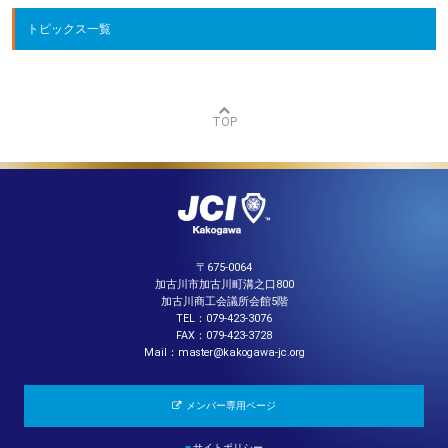
トピックス一覧
TOP
〒675-0064
加古川市加古川町溝之口800
加古川商工会議所会館5階
TEL：079-423-3076
FAX：079-423-3728
Mail：master@kakogawa-jc.org
メンバー専用ページ
■
サイトポリシー