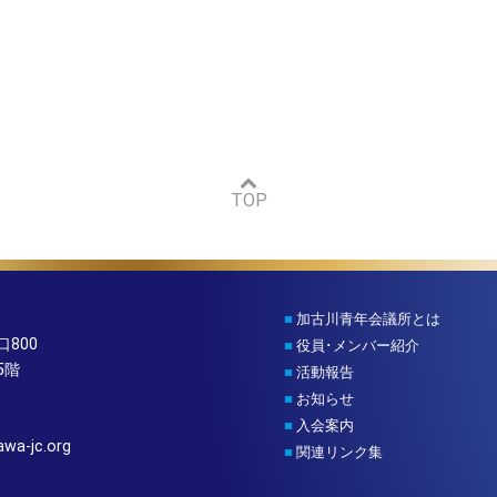
TOP
■
加古川青年会議所とは
800
■
役員･メンバー紹介
5階
■
活動報告
■
お知らせ
■
入会案内
wa-jc.org
■
関連リンク集