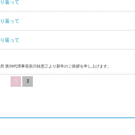
振り返って
振り返って
振り返って
所 第59代理事長前川桂恵三より新年のご挨拶を申し上げます。
1
2