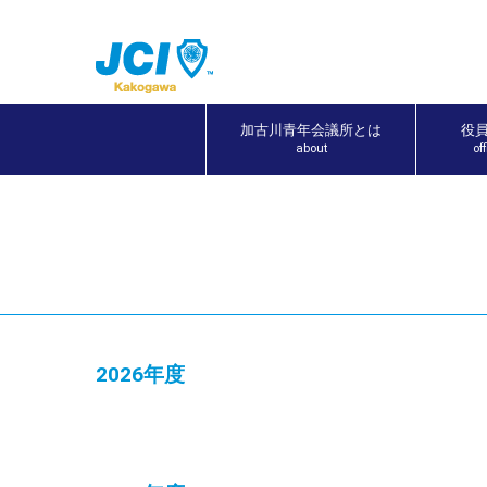
加古川青年会議所とは
役
about
of
2026年度