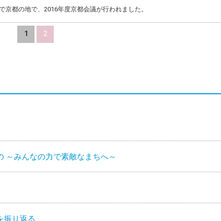
日まで京都の地で、2016年度京都会議が行われました。
1
2
の ～みんなの力で素敵なまちへ～
を振り返る