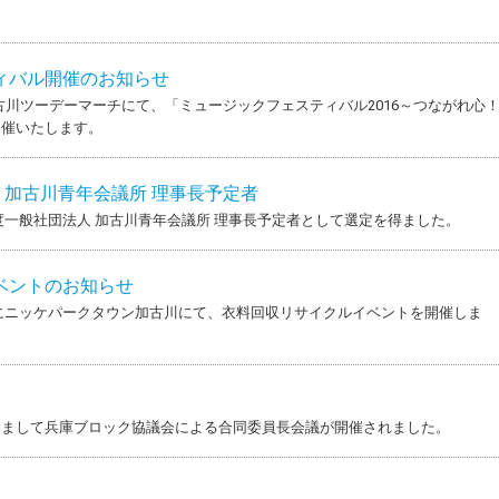
ィバル開催のお知らせ
の加古川ツーデーマーチにて、「ミュージックフェスティバル2016～つながれ心
開催いたします。
人 加古川青年会議所 理事長予定者
度一般社団法人 加古川青年会議所 理事長予定者として選定を得ました。
ベントのお知らせ
日）にニッケパークタウン加古川にて、衣料回収リサイクルイベントを開催しま
きまして兵庫ブロック協議会による合同委員長会議が開催されました。