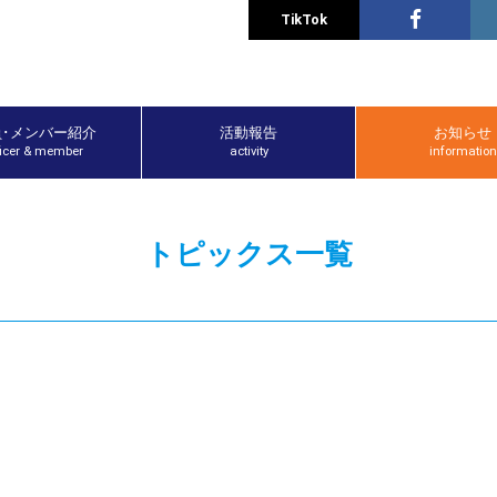
TikTok
員･メンバー紹介
活動報告
お知らせ
ficer & member
activity
information
トピックス一覧