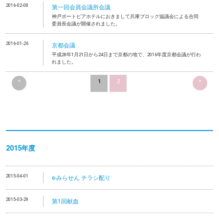
2016-02-08
第一回会員会議所会議
神戸ポートピアホテルにおきまして兵庫ブロック協議会による合同
委員長会議が開催されました。
2016-01-26
京都会議
平成28年1月21日から24日まで京都の地で、2016年度京都会議が行わ
れました。
<
>
1
2
2015年度
2015-04-01
e-みらせん チラシ配り
2015-03-29
第1回献血