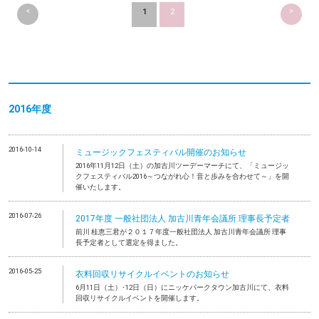
<
>
1
2
2016年度
2016-10-14
ミュージックフェスティバル開催のお知らせ
2016年11月12日（土）の加古川ツーデーマーチにて、「ミュージッ
クフェスティバル2016～つながれ心！音と歩みを合わせて～」を開
催いたします。
2016-07-26
2017年度 一般社団法人 加古川青年会議所 理事長予定者
前川 桂恵三君が２０１７年度一般社団法人 加古川青年会議所 理事
長予定者として選定を得ました。
2016-05-25
衣料回収リサイクルイベントのお知らせ
6月11日（土）･12日（日）にニッケパークタウン加古川にて、衣料
回収リサイクルイベントを開催します。