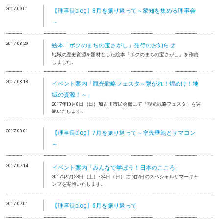
2017-09-01
【理事長blog】8月を振り返って～衆知を集める理事会
～
2017-08-29
絵本「ボクのまちの宝さがし」発行のお知らせ
地域の歴史資源を題材とした絵本「ボクのまちの宝さがし」を作成
しました。
2017-08-18
イベント案内「観光戦略フェスタ～繋がれ！煌めけ！地
域の資源！～」
2017年10月8日（日）加古川市民会館にて「観光戦略フェスタ」を実
施いたします。
2017-08-01
【理事長blog】7月を振り返って～率先垂範とサマコン
～
2017-07-14
イベント案内「みんなで学ぼう！日本のこころ」
2017年9月23日（土）･24日（日）に1泊2日のスペシャルサマーキャ
ンプを実施いたします。
2017-07-01
【理事長blog】6月を振り返って