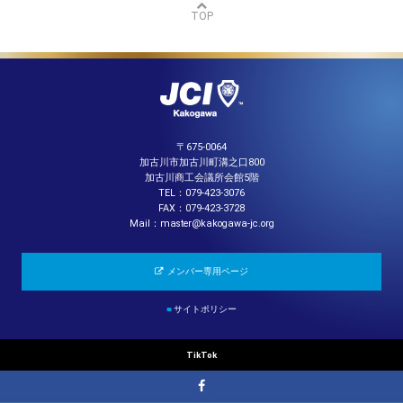
TOP
〒675-0064
加古川市加古川町溝之口800
加古川商工会議所会館5階
TEL：079-423-3076
FAX：079-423-3728
Mail：master@kakogawa-jc.org
メンバー専用ページ
■
サイトポリシー
TikTok