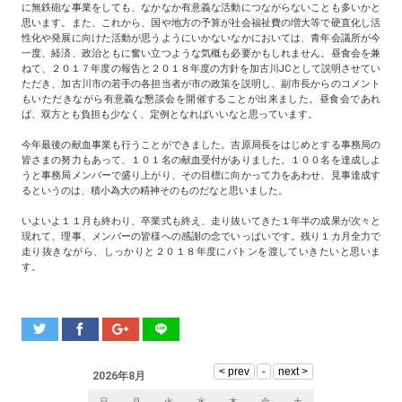
に無鉄砲な事業をしても、なかなか有意義な活動につながらないことも多いかと
思います。また、これから、国や地方の予算が社会福祉費の増大等で硬直化し活
性化や発展に向けた活動が思うようにいかないなかにおいては、青年会議所が今
一度、経済、政治ともに奮い立つような気概も必要かもしれません。昼食会を兼
ねて、２０１７年度の報告と２０１８年度の方針を加古川JCとして説明させてい
ただき、加古川市の若手の各担当者が市の政策を説明し、副市長からのコメント
もいただきながら有意義な懇談会を開催することが出来ました。昼食会であれ
ば、双方とも負担も少なく、定例となればいいなと思っています。
今年最後の献血事業も行うことができました。吉原局長をはじめとする事務局の
皆さまの努力もあって、１０１名の献血受付がありました。１００名を達成しよ
うと事務局メンバーで盛り上がり、その目標に向かって力をあわせ、見事達成す
るというのは、積小為大の精神そのものだなと思いました。
いよいよ１１月も終わり、卒業式も終え、走り抜いてきた１年半の成果が次々と
現れて、理事、メンバーの皆様への感謝の念でいっぱいです。残り１カ月全力で
走り抜きながら、しっかりと２０１８年度にバトンを渡していきたいと思いま
す。
2026年8月
日
月
火
水
木
金
土