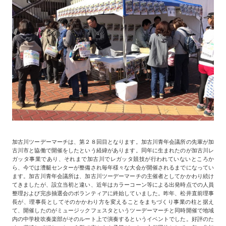
加古川ツーデーマーチは、第２８回目となります。加古川青年会議所の先輩が加
古川市と協働で開催をしたという経緯があります。同年に生まれたのが加古川レ
ガッタ事業であり、それまで加古川でレガッタ競技が行われていないところか
ら、今では漕艇センターが整備され毎年様々な大会が開催されるまでになってい
ます。加古川青年会議所は、加古川ツーデーマーチの主催者としてかかわり続け
てきましたが、設立当初と違い、近年はカラーコーン等による出発時点での人員
整理および完歩抽選会のボランティアに終始していました。昨年、松井直前理事
長が、理事長としてそのかかわり方を変えることをまちづくり事業の柱と据え
て、開催したのがミュージックフェスタというツーデーマーチと同時開催で地域
内の中学校吹奏楽部がそのルート上で演奏するというイベントでした。好評のた