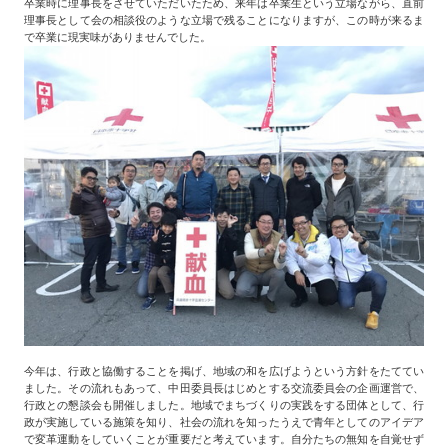
卒業時に理事長をさせていただいたため、来年は卒業生という立場ながら、直前
理事長として会の相談役のような立場で残ることになりますが、この時が来るま
で卒業に現実味がありませんでした。
今年は、行政と協働することを掲げ、地域の和を広げようという方針をたててい
ました。その流れもあって、中田委員長はじめとする交流委員会の企画運営で、
行政との懇談会も開催しました。地域でまちづくりの実践をする団体として、行
政が実施している施策を知り、社会の流れを知ったうえで青年としてのアイデア
で変革運動をしていくことが重要だと考えています。自分たちの無知を自覚せず