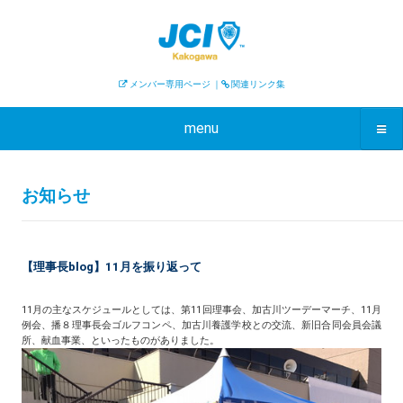
メンバー専用ページ
｜
関連リンク集
menu
お知らせ
【理事長blog】11月を振り返って
11月の主なスケジュールとしては、第11回理事会、加古川ツーデーマーチ、11月
例会、播８理事長会ゴルフコンペ、加古川養護学校との交流、新旧合同会員会議
所、献血事業、といったものがありました。