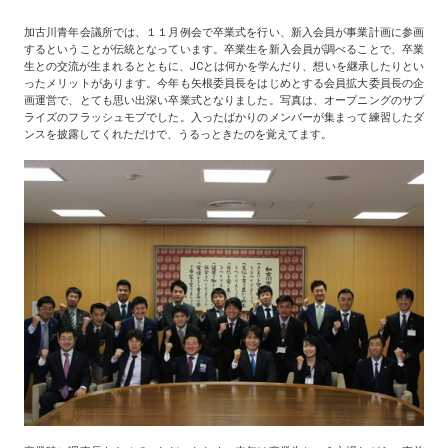
加古川青年会議所では、１１月例会で卒業式を行い、新入会員が事業計画に参画
するということが伝統となっています。卒業生を新入会員が調べることで、卒業
生との交流が生まれるとともに、JCとは何かを学んだり、想いを継承したりとい
ったメリットがあります。今年も矢根委員長をはじめとする会員拡大委員長の企
画運営で、とても思い出深い卒業式となりました。写真は、オープニングのサプ
ライズのフラッシュモブでした。入ったばかりのメンバーが集まって練習したダ
ンスを披露してくれただけで、うるっときたのを覚えてます。