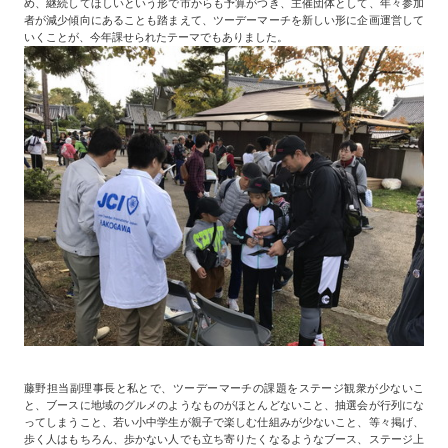
め、継続してほしいという形で市からも予算がつき、主催団体として、年々参加
者が減少傾向にあることも踏まえて、ツーデーマーチを新しい形に企画運営して
いくことが、今年課せられたテーマでもありました。
藤野担当副理事長と私とで、ツーデーマーチの課題をステージ観衆が少ないこ
と、ブースに地域のグルメのようなものがほとんどないこと、抽選会が行列にな
ってしまうこと、若い小中学生が親子で楽しむ仕組みが少ないこと、等々掲げ、
歩く人はもちろん、歩かない人でも立ち寄りたくなるようなブース、ステージ上