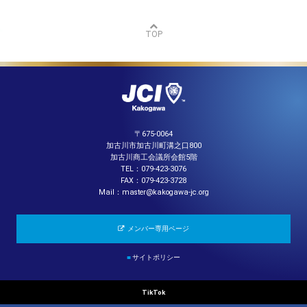
TOP
〒675-0064
加古川市加古川町溝之口800
加古川商工会議所会館5階
TEL：079-423-3076
FAX：079-423-3728
Mail：master@kakogawa-jc.org
メンバー専用ページ
■
サイトポリシー
TikTok