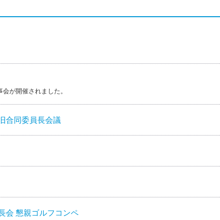
回理事会が開催されました。
新旧合同委員長会議
理事長会 懇親ゴルフコンペ