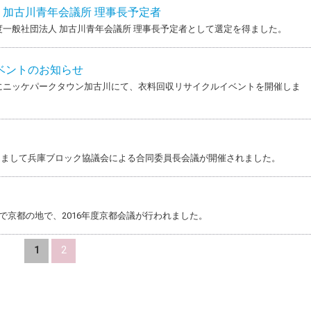
人 加古川青年会議所 理事長予定者
度一般社団法人 加古川青年会議所 理事長予定者として選定を得ました。
ベントのお知らせ
日）にニッケパークタウン加古川にて、衣料回収リサイクルイベントを開催しま
きまして兵庫ブロック協議会による合同委員長会議が開催されました。
日まで京都の地で、2016年度京都会議が行われました。
1
2