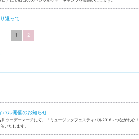
24日（日）に1泊2日のスペシャルサマーキャンプを実施いたします。
振り返って
1
2
ィバル開催のお知らせ
の加古川ツーデーマーチにて、「ミュージックフェスティバル2016～つながれ心
開催いたします。