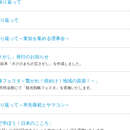
を振り返って
振り返って
を振り返って～衆知を集める理事会～
さがし」発行のお知らせ
た絵本「ボクのまちの宝さがし」を作成しました。
略フェスタ～繋がれ！煌めけ！地域の資源！～」
古川市民会館にて「観光戦略フェスタ」を実施いたします。
を振り返って～率先垂範とサマコン～
で学ぼう！日本のこころ」