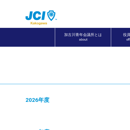
加古川青年会議所とは
役
about
of
2026年度