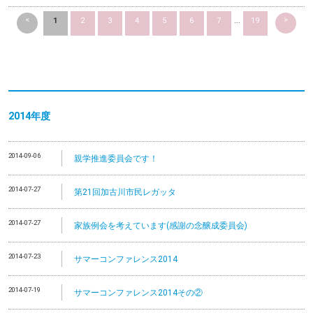
<
>
1
2
3
4
5
6
7
...
19
2014
年度
2014-09-06
親学推進委員会です！
2014-07-27
第21回加古川市民レガッタ
2014-07-27
家族例会を考えています(感謝の念醸成委員会)
2014-07-23
サマーコンファレンス2014
2014-07-19
サマーコンファレンス2014その②