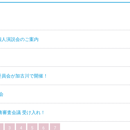
同個人演説会のご案内
委員会が加古川で開催！
会
務審査会議 受け入れ！
3
4
5
6
7