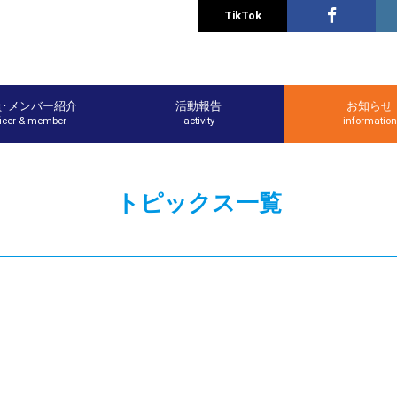
TikTok
員･メンバー紹介
活動報告
お知らせ
ficer & member
activity
information
トピックス一覧