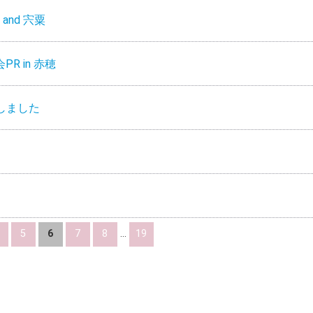
and 宍粟
R in 赤穂
しました
5
6
7
8
...
19