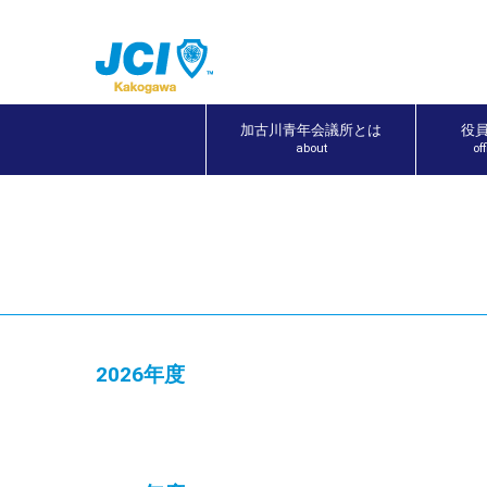
加古川青年会議所とは
役
about
of
2026年度