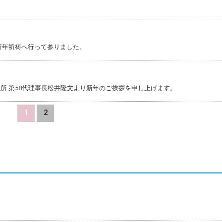
へ新年祈祷へ行って参りました。
所 第58代理事長松井隆文より新年のご挨拶を申し上げます。
1
2