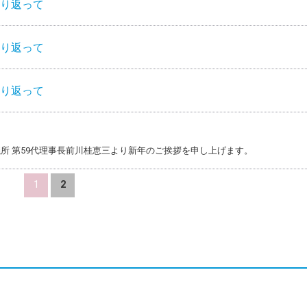
振り返って
振り返って
振り返って
所 第59代理事長前川桂恵三より新年のご挨拶を申し上げます。
1
2