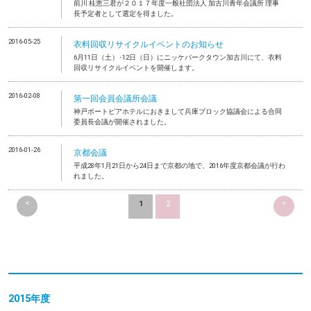
前川 桂恵三君が２０１７年度一般社団法人 加古川青年会議所 理事
長予定者として選定を得ました。
2016-05-25
衣料回収リサイクルイベントのお知らせ
6月11日（土）･12日（日）にニッケパークタウン加古川にて、衣料
回収リサイクルイベントを開催します。
2016-02-08
第一回会員会議所会議
神戸ポートピアホテルにおきまして兵庫ブロック協議会による合同
委員長会議が開催されました。
2016-01-26
京都会議
平成28年1月21日から24日まで京都の地で、2016年度京都会議が行わ
れました。
<
>
1
2
2015年度