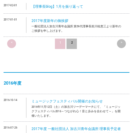
2017-02-01
【理事長blog】1月を振り返って
2017-01-01
2017年度新年の御挨拶
一般社団法人加古川青年会議所 第59代理事長前川桂恵三より新年の
ご挨拶を申し上げます。
<
>
1
2
2016年度
2016-10-14
ミュージックフェスティバル開催のお知らせ
2016年11月12日（土）の加古川ツーデーマーチにて、「ミュージッ
クフェスティバル2016～つながれ心！音と歩みを合わせて～」を開
催いたします。
2016-07-26
2017年度 一般社団法人 加古川青年会議所 理事長予定者