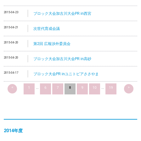
2015-04-23
ブロック大会加古川大会PR in西宮
2015-04-21
次世代育成会議
2015-04-20
第2回 広報渉外委員会
2015-04-20
ブロック大会加古川大会PR in高砂
2015-04-17
ブロック大会PR inユニトピアささやま
<
>
1
...
6
7
8
9
10
...
19
2014
年度