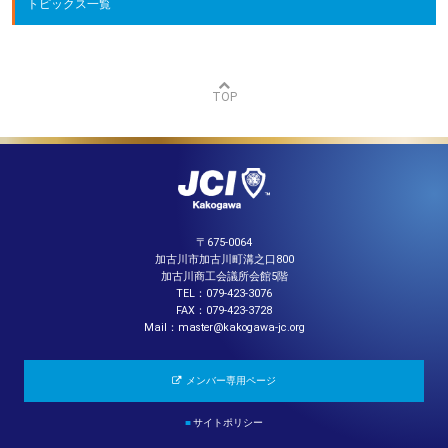
トピックス一覧
TOP
〒675-0064
加古川市加古川町溝之口800
加古川商工会議所会館5階
TEL：079-423-3076
FAX：079-423-3728
Mail：master@kakogawa-jc.org
メンバー専用ページ
■
サイトポリシー