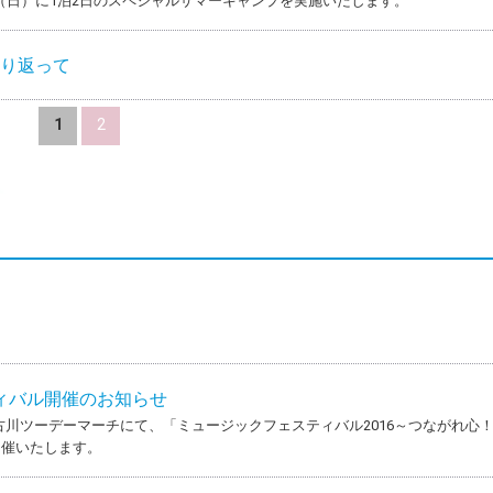
24日（日）に1泊2日のスペシャルサマーキャンプを実施いたします。
振り返って
1
2
ィバル開催のお知らせ
の加古川ツーデーマーチにて、「ミュージックフェスティバル2016～つながれ心
開催いたします。