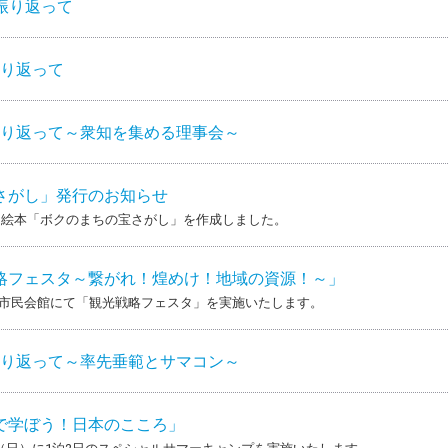
を振り返って
振り返って
を振り返って～衆知を集める理事会～
さがし」発行のお知らせ
た絵本「ボクのまちの宝さがし」を作成しました。
略フェスタ～繋がれ！煌めけ！地域の資源！～」
古川市民会館にて「観光戦略フェスタ」を実施いたします。
を振り返って～率先垂範とサマコン～
で学ぼう！日本のこころ」