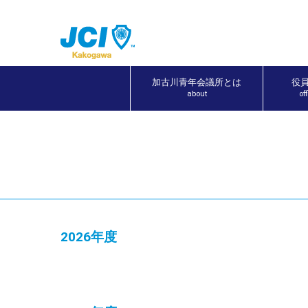
加古川青年会議所とは
役
about
of
2026年度