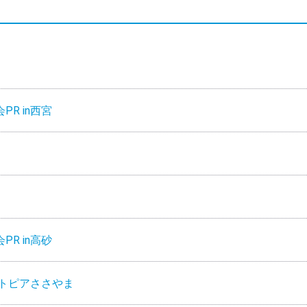
R in西宮
R in高砂
ニトピアささやま