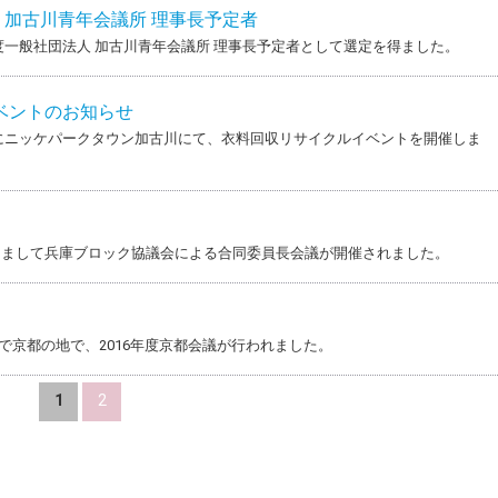
人 加古川青年会議所 理事長予定者
度一般社団法人 加古川青年会議所 理事長予定者として選定を得ました。
ベントのお知らせ
日）にニッケパークタウン加古川にて、衣料回収リサイクルイベントを開催しま
きまして兵庫ブロック協議会による合同委員長会議が開催されました。
日まで京都の地で、2016年度京都会議が行われました。
1
2