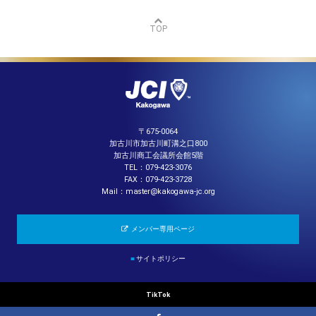
TOP
〒675-0064
加古川市加古川町溝之口800
加古川商工会議所会館5階
TEL：079-423-3076
FAX：079-423-3728
Mail：master@kakogawa-jc.org
メンバー専用ページ
■
サイトポリシー
TikTok