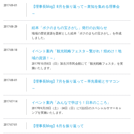
2017-09-01
【理事長blog】8月を振り返って～衆知を集める理事会
～
2017-08-29
絵本「ボクのまちの宝さがし」発行のお知らせ
地域の歴史資源を題材とした絵本「ボクのまちの宝さがし」を作成
しました。
2017-08-18
イベント案内「観光戦略フェスタ～繋がれ！煌めけ！地
域の資源！～」
2017年10月8日（日）加古川市民会館にて「観光戦略フェスタ」を実
施いたします。
2017-08-01
【理事長blog】7月を振り返って～率先垂範とサマコン
～
2017-07-14
イベント案内「みんなで学ぼう！日本のこころ」
2017年9月23日（土）･24日（日）に1泊2日のスペシャルサマーキャ
ンプを実施いたします。
2017-07-01
【理事長blog】6月を振り返って