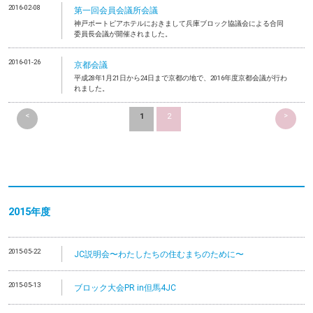
2016-02-08
第一回会員会議所会議
神戸ポートピアホテルにおきまして兵庫ブロック協議会による合同
委員長会議が開催されました。
2016-01-26
京都会議
平成28年1月21日から24日まで京都の地で、2016年度京都会議が行わ
れました。
<
>
1
2
2015年度
2015-05-22
JC説明会〜わたしたちの住むまちのために〜
2015-05-13
ブロック大会PR in但馬4JC