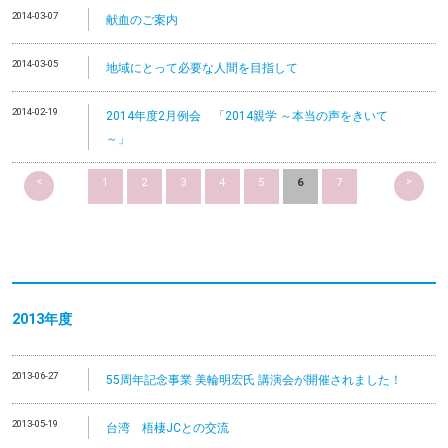
2014-03-07
献血のご案内
2014-03-05
地域にとって必要な人間を目指して
2014-02-19
2014年度2月例会 「2014親学 ～本当の声をきいて
～」
<
>
1
2
3
4
5
6
7
2013
年度
2013-06-27
55周年記念事業 美輪明宏氏 講演会が開催されました！
2013-05-19
台湾 梧棲JCとの交流