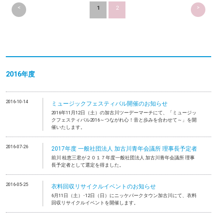
<
>
1
2
2016年度
2016-10-14
ミュージックフェスティバル開催のお知らせ
2016年11月12日（土）の加古川ツーデーマーチにて、「ミュージッ
クフェスティバル2016～つながれ心！音と歩みを合わせて～」を開
催いたします。
2016-07-26
2017年度 一般社団法人 加古川青年会議所 理事長予定者
前川 桂恵三君が２０１７年度一般社団法人 加古川青年会議所 理事
長予定者として選定を得ました。
2016-05-25
衣料回収リサイクルイベントのお知らせ
6月11日（土）･12日（日）にニッケパークタウン加古川にて、衣料
回収リサイクルイベントを開催します。