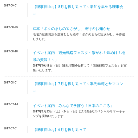
2017-09-01
【理事長blog】8月を振り返って～衆知を集める理事会
～
2017-08-29
絵本「ボクのまちの宝さがし」発行のお知らせ
地域の歴史資源を題材とした絵本「ボクのまちの宝さがし」を作成
しました。
2017-08-18
イベント案内「観光戦略フェスタ～繋がれ！煌めけ！地
域の資源！～」
2017年10月8日（日）加古川市民会館にて「観光戦略フェスタ」を実
施いたします。
2017-08-01
【理事長blog】7月を振り返って～率先垂範とサマコン
～
2017-07-14
イベント案内「みんなで学ぼう！日本のこころ」
2017年9月23日（土）･24日（日）に1泊2日のスペシャルサマーキャ
ンプを実施いたします。
2017-07-01
【理事長blog】6月を振り返って