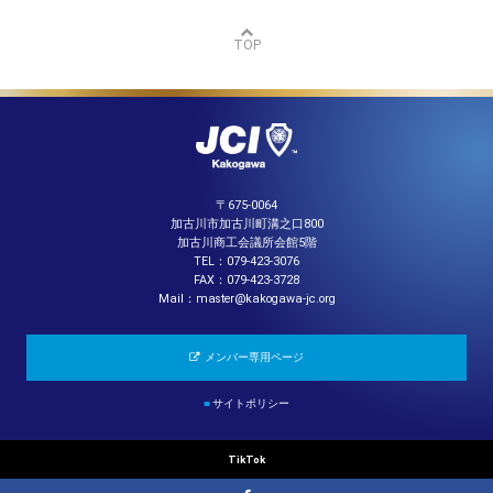
TOP
〒675-0064
加古川市加古川町溝之口800
加古川商工会議所会館5階
TEL：079-423-3076
FAX：079-423-3728
Mail：master@kakogawa-jc.org
メンバー専用ページ
■
サイトポリシー
TikTok