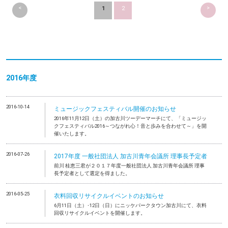
<
>
1
2
2016年度
2016-10-14
ミュージックフェスティバル開催のお知らせ
2016年11月12日（土）の加古川ツーデーマーチにて、「ミュージッ
クフェスティバル2016～つながれ心！音と歩みを合わせて～」を開
催いたします。
2016-07-26
2017年度 一般社団法人 加古川青年会議所 理事長予定者
前川 桂恵三君が２０１７年度一般社団法人 加古川青年会議所 理事
長予定者として選定を得ました。
2016-05-25
衣料回収リサイクルイベントのお知らせ
6月11日（土）･12日（日）にニッケパークタウン加古川にて、衣料
回収リサイクルイベントを開催します。