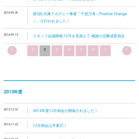
2014-09-29
第3回 兵庫アカデミー事業「千思万考～Positive Change
～」が行われました！
2014-09-15
スタッフ会議開催-12月を見据えて-感謝の念醸成委員会
<
>
1
2
3
4
5
6
7
2013
年度
2013-12-10
2013年度12月例会が開催されました！
2013-11-22
12月例会は卒業式！