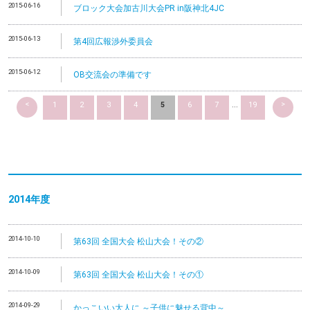
2015-06-16
ブロック大会加古川大会PR in阪神北4JC
2015-06-13
第4回広報渉外委員会
2015-06-12
OB交流会の準備です
<
>
1
2
3
4
5
6
7
...
19
2014
年度
2014-10-10
第63回 全国大会 松山大会！その②
2014-10-09
第63回 全国大会 松山大会！その①
2014-09-29
かっこいい大人に ～子供に魅せる背中～