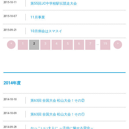
2015-10-11
第55回JC中学校駅伝競走大会
2015-10-07
11月事業
2015-09-21
10月例会はスマスイ
<
>
1
2
3
4
5
6
7
...
19
2014
年度
2014-10-10
第63回 全国大会 松山大会！その②
2014-10-09
第63回 全国大会 松山大会！その①
2014-09-29
かっこいい大人に ～子供に魅せる背中～