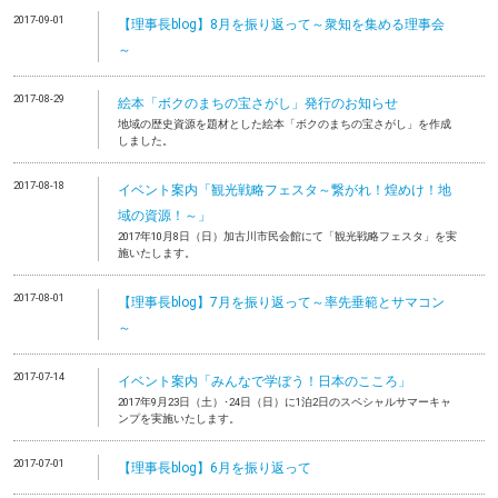
2017-09-01
【理事長blog】8月を振り返って～衆知を集める理事会
～
2017-08-29
絵本「ボクのまちの宝さがし」発行のお知らせ
地域の歴史資源を題材とした絵本「ボクのまちの宝さがし」を作成
しました。
2017-08-18
イベント案内「観光戦略フェスタ～繋がれ！煌めけ！地
域の資源！～」
2017年10月8日（日）加古川市民会館にて「観光戦略フェスタ」を実
施いたします。
2017-08-01
【理事長blog】7月を振り返って～率先垂範とサマコン
～
2017-07-14
イベント案内「みんなで学ぼう！日本のこころ」
2017年9月23日（土）･24日（日）に1泊2日のスペシャルサマーキャ
ンプを実施いたします。
2017-07-01
【理事長blog】6月を振り返って