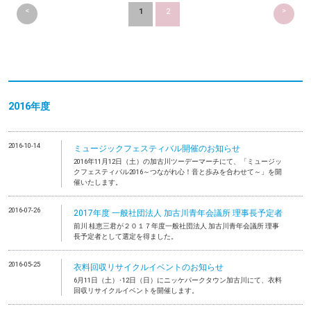
<
>
1
2
2016年度
2016-10-14
ミュージックフェスティバル開催のお知らせ
2016年11月12日（土）の加古川ツーデーマーチにて、「ミュージッ
クフェスティバル2016～つながれ心！音と歩みを合わせて～」を開
催いたします。
2016-07-26
2017年度 一般社団法人 加古川青年会議所 理事長予定者
前川 桂恵三君が２０１７年度一般社団法人 加古川青年会議所 理事
長予定者として選定を得ました。
2016-05-25
衣料回収リサイクルイベントのお知らせ
6月11日（土）･12日（日）にニッケパークタウン加古川にて、衣料
回収リサイクルイベントを開催します。