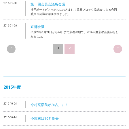
2016-02-08
第一回会員会議所会議
神戸ポートピアホテルにおきまして兵庫ブロック協議会による合同
委員長会議が開催されました。
2016-01-26
京都会議
平成28年1月21日から24日まで京都の地で、2016年度京都会議が行わ
れました。
<
>
1
2
2015年度
2015-10-24
今村克彦氏が加古川に！
2015-10-14
今週末は10月例会