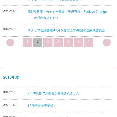
2014-09-29
第3回 兵庫アカデミー事業「千思万考～Positive Change
～」が行われました！
2014-09-15
スタッフ会議開催-12月を見据えて-感謝の念醸成委員会
<
>
1
2
3
4
5
6
7
2013
年度
2013-12-10
2013年度12月例会が開催されました！
2013-11-22
12月例会は卒業式！