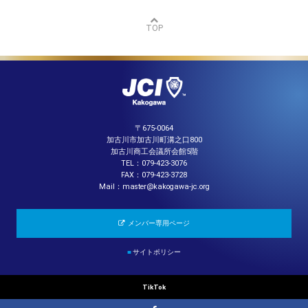
TOP
〒675-0064
加古川市加古川町溝之口800
加古川商工会議所会館5階
TEL：079-423-3076
FAX：079-423-3728
Mail：master@kakogawa-jc.org
メンバー専用ページ
■
サイトポリシー
TikTok