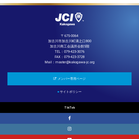
〒675-0064
加古川市加古川町溝之口800
加古川商工会議所会館5階
TEL：079-423-3076
FAX：079-423-3728
Mail：master@kakogawa-jc.org
メンバー専用ページ
■
サイトポリシー
TikTok