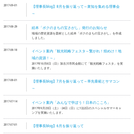
2017-09-01
【理事長blog】8月を振り返って～衆知を集める理事会
～
2017-08-29
絵本「ボクのまちの宝さがし」発行のお知らせ
地域の歴史資源を題材とした絵本「ボクのまちの宝さがし」を作成
しました。
2017-08-18
イベント案内「観光戦略フェスタ～繋がれ！煌めけ！地
域の資源！～」
2017年10月8日（日）加古川市民会館にて「観光戦略フェスタ」を実
施いたします。
2017-08-01
【理事長blog】7月を振り返って～率先垂範とサマコン
～
2017-07-14
イベント案内「みんなで学ぼう！日本のこころ」
2017年9月23日（土）･24日（日）に1泊2日のスペシャルサマーキャ
ンプを実施いたします。
2017-07-01
【理事長blog】6月を振り返って