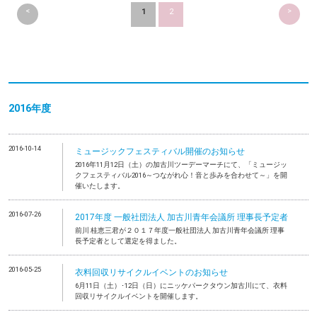
<
>
1
2
2016年度
2016-10-14
ミュージックフェスティバル開催のお知らせ
2016年11月12日（土）の加古川ツーデーマーチにて、「ミュージッ
クフェスティバル2016～つながれ心！音と歩みを合わせて～」を開
催いたします。
2016-07-26
2017年度 一般社団法人 加古川青年会議所 理事長予定者
前川 桂恵三君が２０１７年度一般社団法人 加古川青年会議所 理事
長予定者として選定を得ました。
2016-05-25
衣料回収リサイクルイベントのお知らせ
6月11日（土）･12日（日）にニッケパークタウン加古川にて、衣料
回収リサイクルイベントを開催します。