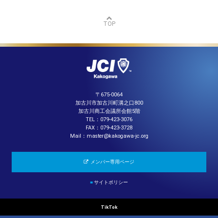
TOP
〒675-0064
加古川市加古川町溝之口800
加古川商工会議所会館5階
TEL：079-423-3076
FAX：079-423-3728
Mail：master@kakogawa-jc.org
メンバー専用ページ
■
サイトポリシー
TikTok