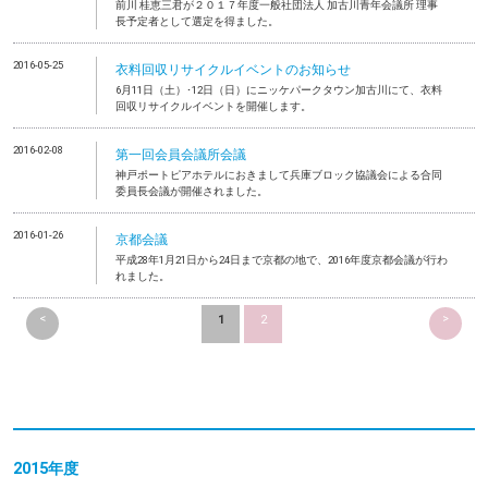
前川 桂恵三君が２０１７年度一般社団法人 加古川青年会議所 理事
長予定者として選定を得ました。
2016-05-25
衣料回収リサイクルイベントのお知らせ
6月11日（土）･12日（日）にニッケパークタウン加古川にて、衣料
回収リサイクルイベントを開催します。
2016-02-08
第一回会員会議所会議
神戸ポートピアホテルにおきまして兵庫ブロック協議会による合同
委員長会議が開催されました。
2016-01-26
京都会議
平成28年1月21日から24日まで京都の地で、2016年度京都会議が行わ
れました。
<
>
1
2
2015年度