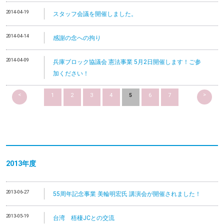
2014-04-19
スタッフ会議を開催しました。
2014-04-14
感謝の念への拘り
2014-04-09
兵庫ブロック協議会 憲法事業 5月2日開催します！ご参
加ください！
<
>
1
2
3
4
5
6
7
2013
年度
2013-06-27
55周年記念事業 美輪明宏氏 講演会が開催されました！
2013-05-19
台湾 梧棲JCとの交流