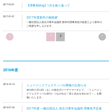
2017-02-01
【理事長blog】1月を振り返って
2017-01-01
2017年度新年の御挨拶
一般社団法人加古川青年会議所 第59代理事長前川桂恵三より新年の
ご挨拶を申し上げます。
<
>
1
2
2016年度
2016-10-14
ミュージックフェスティバル開催のお知らせ
2016年11月12日（土）の加古川ツーデーマーチにて、「ミュージッ
クフェスティバル2016～つながれ心！音と歩みを合わせて～」を開
催いたします。
2016-07-26
2017年度 一般社団法人 加古川青年会議所 理事長予定者