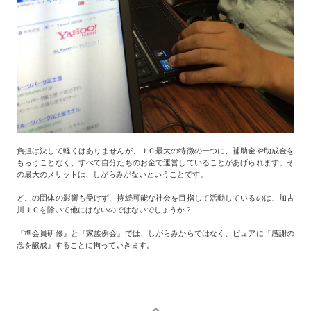
負担は決して軽くはありませんが、ＪＣ最大の特徴の一つに、補助金や助成金を
もらうことなく、すべて自分たちのお金で運営していることがあげられます。そ
の最大のメリットは、しがらみがないということです。
どこの団体の影響も受けず、持続可能な社会を目指して活動しているのは、加古
川ＪＣを除いて他にはないのではないでしょうか？
『準会員研修』と『家族例会』では、しがらみからではなく、ピュアに『感謝の
念を醸成』することに拘っていきます。