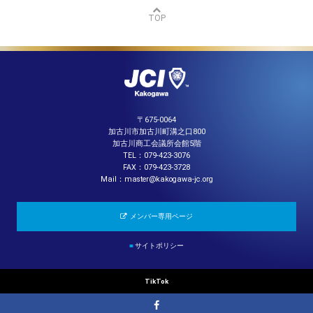
TOP
〒675-0064
加古川市加古川町溝之口800
加古川商工会議所会館5階
TEL：079-423-3076
FAX：079-423-3728
Mail：master@kakogawa-jc.org
メンバー専用ページ
■
サイトポリシー
TikTok