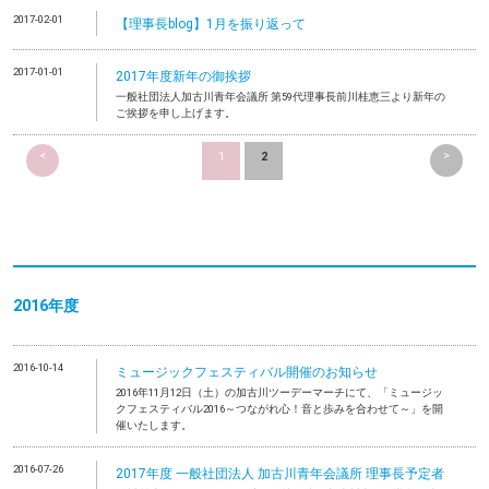
2017-02-01
【理事長blog】1月を振り返って
2017-01-01
2017年度新年の御挨拶
一般社団法人加古川青年会議所 第59代理事長前川桂恵三より新年の
ご挨拶を申し上げます。
<
>
1
2
2016年度
2016-10-14
ミュージックフェスティバル開催のお知らせ
2016年11月12日（土）の加古川ツーデーマーチにて、「ミュージッ
クフェスティバル2016～つながれ心！音と歩みを合わせて～」を開
催いたします。
2016-07-26
2017年度 一般社団法人 加古川青年会議所 理事長予定者