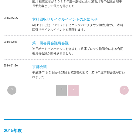
前川 桂恵三君が２０１７年度一般社団法人 加古川青年会議所 理事
長予定者として選定を得ました。
2016-05-25
衣料回収リサイクルイベントのお知らせ
6月11日（土）･12日（日）にニッケパークタウン加古川にて、衣料
回収リサイクルイベントを開催します。
2016-02-08
第一回会員会議所会議
神戸ポートピアホテルにおきまして兵庫ブロック協議会による合同
委員長会議が開催されました。
2016-01-26
京都会議
平成28年1月21日から24日まで京都の地で、2016年度京都会議が行わ
れました。
<
>
1
2
2015年度