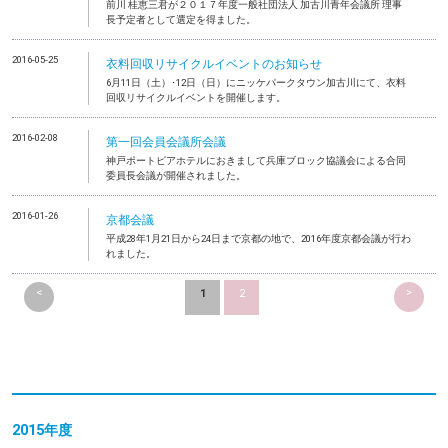
前川 桂恵三君が２０１７年度一般社団法人 加古川青年会議所 理事
長予定者として選定を得ました。
2016-05-25
衣料回収リサイクルイベントのお知らせ
6月11日（土）･12日（日）にニッケパークタウン加古川にて、衣料
回収リサイクルイベントを開催します。
2016-02-08
第一回会員会議所会議
神戸ポートピアホテルにおきまして兵庫ブロック協議会による合同
委員長会議が開催されました。
2016-01-26
京都会議
平成28年1月21日から24日まで京都の地で、2016年度京都会議が行わ
れました。
<
>
1
2
2015年度