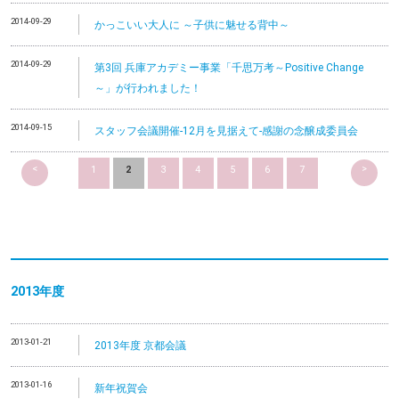
2014-09-29
かっこいい大人に ～子供に魅せる背中～
2014-09-29
第3回 兵庫アカデミー事業「千思万考～Positive Change
～」が行われました！
2014-09-15
スタッフ会議開催-12月を見据えて-感謝の念醸成委員会
<
>
1
2
3
4
5
6
7
2013
年度
2013-01-21
2013年度 京都会議
2013-01-16
新年祝賀会