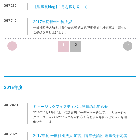
2017-02-01
【理事長blog】1月を振り返って
2017-01-01
2017年度新年の御挨拶
一般社団法人加古川青年会議所 第59代理事長前川桂恵三より新年の
ご挨拶を申し上げます。
<
>
1
2
2016年度
2016-10-14
ミュージックフェスティバル開催のお知らせ
2016年11月12日（土）の加古川ツーデーマーチにて、「ミュージッ
クフェスティバル2016～つながれ心！音と歩みを合わせて～」を開
催いたします。
2016-07-26
2017年度 一般社団法人 加古川青年会議所 理事長予定者