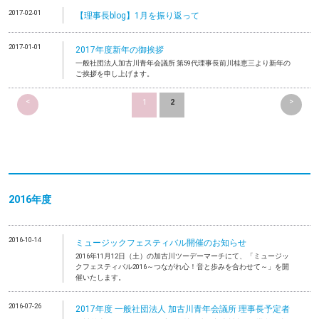
2017-02-01
【理事長blog】1月を振り返って
2017-01-01
2017年度新年の御挨拶
一般社団法人加古川青年会議所 第59代理事長前川桂恵三より新年の
ご挨拶を申し上げます。
<
>
1
2
2016年度
2016-10-14
ミュージックフェスティバル開催のお知らせ
2016年11月12日（土）の加古川ツーデーマーチにて、「ミュージッ
クフェスティバル2016～つながれ心！音と歩みを合わせて～」を開
催いたします。
2016-07-26
2017年度 一般社団法人 加古川青年会議所 理事長予定者