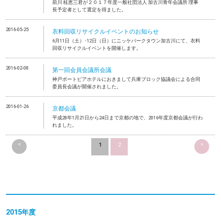
前川 桂恵三君が２０１７年度一般社団法人 加古川青年会議所 理事
長予定者として選定を得ました。
2016-05-25
衣料回収リサイクルイベントのお知らせ
6月11日（土）･12日（日）にニッケパークタウン加古川にて、衣料
回収リサイクルイベントを開催します。
2016-02-08
第一回会員会議所会議
神戸ポートピアホテルにおきまして兵庫ブロック協議会による合同
委員長会議が開催されました。
2016-01-26
京都会議
平成28年1月21日から24日まで京都の地で、2016年度京都会議が行わ
れました。
<
>
1
2
2015年度