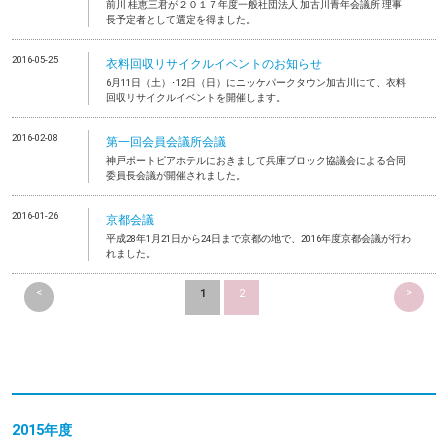
前川 桂恵三君が２０１７年度一般社団法人 加古川青年会議所 理事
長予定者として選定を得ました。
2016-05-25
衣料回収リサイクルイベントのお知らせ
6月11日（土）･12日（日）にニッケパークタウン加古川にて、衣料
回収リサイクルイベントを開催します。
2016-02-08
第一回会員会議所会議
神戸ポートピアホテルにおきまして兵庫ブロック協議会による合同
委員長会議が開催されました。
2016-01-26
京都会議
平成28年1月21日から24日まで京都の地で、2016年度京都会議が行わ
れました。
<
>
1
2
2015年度