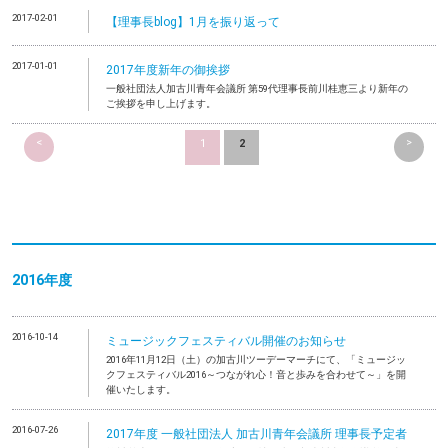
2017-02-01
【理事長blog】1月を振り返って
2017-01-01
2017年度新年の御挨拶
一般社団法人加古川青年会議所 第59代理事長前川桂恵三より新年の
ご挨拶を申し上げます。
<
>
1
2
2016年度
2016-10-14
ミュージックフェスティバル開催のお知らせ
2016年11月12日（土）の加古川ツーデーマーチにて、「ミュージッ
クフェスティバル2016～つながれ心！音と歩みを合わせて～」を開
催いたします。
2016-07-26
2017年度 一般社団法人 加古川青年会議所 理事長予定者