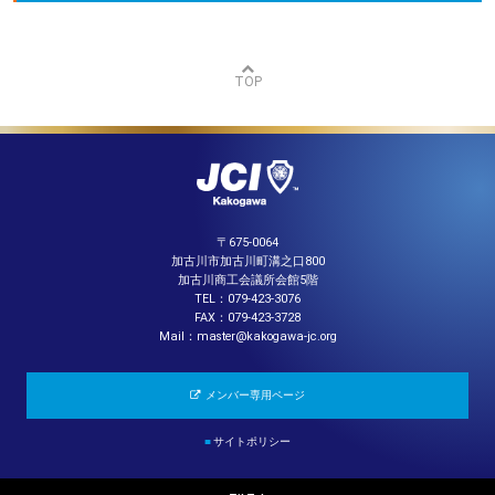
TOP
〒675-0064
加古川市加古川町溝之口800
加古川商工会議所会館5階
TEL：079-423-3076
FAX：079-423-3728
Mail：master@kakogawa-jc.org
メンバー専用ページ
■
サイトポリシー