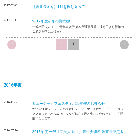
2017-02-01
【理事長blog】1月を振り返って
2017-01-01
2017年度新年の御挨拶
一般社団法人加古川青年会議所 第59代理事長前川桂恵三より新年の
ご挨拶を申し上げます。
<
>
1
2
2016年度
2016-10-14
ミュージックフェスティバル開催のお知らせ
2016年11月12日（土）の加古川ツーデーマーチにて、「ミュージッ
クフェスティバル2016～つながれ心！音と歩みを合わせて～」を開
催いたします。
2016-07-26
2017年度 一般社団法人 加古川青年会議所 理事長予定者