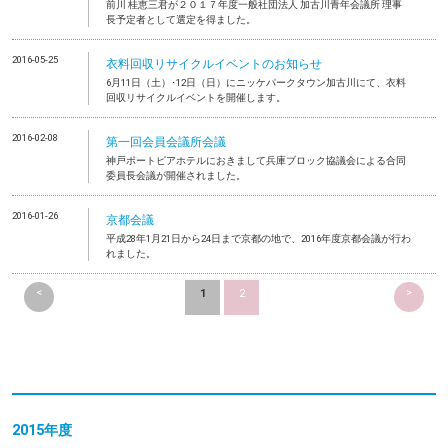
前川 桂恵三君が２０１７年度一般社団法人 加古川青年会議所 理事
長予定者として選定を得ました。
2016-05-25
衣料回収リサイクルイベントのお知らせ
6月11日（土）･12日（日）にニッケパークタウン加古川にて、衣料
回収リサイクルイベントを開催します。
2016-02-08
第一回会員会議所会議
神戸ポートピアホテルにおきまして兵庫ブロック協議会による合同
委員長会議が開催されました。
2016-01-26
京都会議
平成28年1月21日から24日まで京都の地で、2016年度京都会議が行わ
れました。
<
>
1
2
2015年度