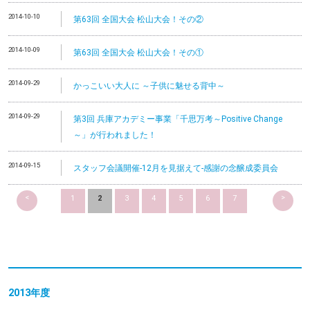
2014-10-10
第63回 全国大会 松山大会！その②
2014-10-09
第63回 全国大会 松山大会！その①
2014-09-29
かっこいい大人に ～子供に魅せる背中～
2014-09-29
第3回 兵庫アカデミー事業「千思万考～Positive Change
～」が行われました！
2014-09-15
スタッフ会議開催-12月を見据えて-感謝の念醸成委員会
<
>
1
2
3
4
5
6
7
2013
年度