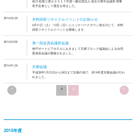
前川 桂恵三君が２０１７年度一般社団法人 加古川青年会議所 理事
長予定者として選定を得ました。
2016-05-25
衣料回収リサイクルイベントのお知らせ
6月11日（土）･12日（日）にニッケパークタウン加古川にて、衣料
回収リサイクルイベントを開催します。
2016-02-08
第一回会員会議所会議
神戸ポートピアホテルにおきまして兵庫ブロック協議会による合同
委員長会議が開催されました。
2016-01-26
京都会議
平成28年1月21日から24日まで京都の地で、2016年度京都会議が行わ
れました。
<
>
1
2
2015年度