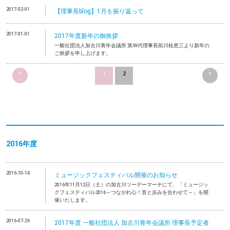
2017-02-01
【理事長blog】1月を振り返って
2017-01-01
2017年度新年の御挨拶
一般社団法人加古川青年会議所 第59代理事長前川桂恵三より新年の
ご挨拶を申し上げます。
<
>
1
2
2016年度
2016-10-14
ミュージックフェスティバル開催のお知らせ
2016年11月12日（土）の加古川ツーデーマーチにて、「ミュージッ
クフェスティバル2016～つながれ心！音と歩みを合わせて～」を開
催いたします。
2016-07-26
2017年度 一般社団法人 加古川青年会議所 理事長予定者