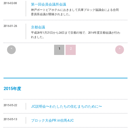
2016-02-08
第一回会員会議所会議
神戸ポートピアホテルにおきまして兵庫ブロック協議会による合同
委員長会議が開催されました。
2016-01-26
京都会議
平成28年1月21日から24日まで京都の地で、2016年度京都会議が行わ
れました。
<
>
1
2
2015年度
2015-05-22
JC説明会〜わたしたちの住むまちのために〜
2015-05-13
ブロック大会PR in但馬4JC