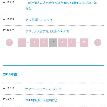
2015-05-10
一般社団法人 高砂青年会議所 創立55周年 記念式典・祝
賀会
2015-05-05
第17回 踊っこまつり
2015-04-26
ブロック大会加古川大会PR in川西
<
>
1
...
5
6
7
8
9
...
19
2014
年度
2014-07-18
サマーコンファレンス2014！
2014-07-16
2014年度第１回臨時総会