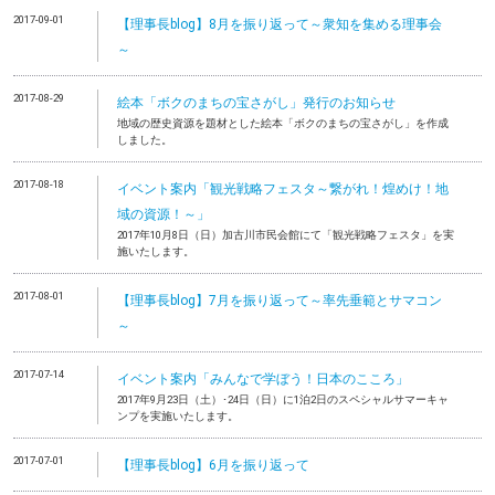
2017-09-01
【理事長blog】8月を振り返って～衆知を集める理事会
～
2017-08-29
絵本「ボクのまちの宝さがし」発行のお知らせ
地域の歴史資源を題材とした絵本「ボクのまちの宝さがし」を作成
しました。
2017-08-18
イベント案内「観光戦略フェスタ～繋がれ！煌めけ！地
域の資源！～」
2017年10月8日（日）加古川市民会館にて「観光戦略フェスタ」を実
施いたします。
2017-08-01
【理事長blog】7月を振り返って～率先垂範とサマコン
～
2017-07-14
イベント案内「みんなで学ぼう！日本のこころ」
2017年9月23日（土）･24日（日）に1泊2日のスペシャルサマーキャ
ンプを実施いたします。
2017-07-01
【理事長blog】6月を振り返って