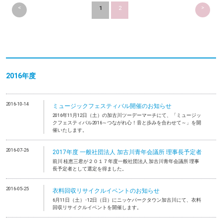
<
>
1
2
2016年度
2016-10-14
ミュージックフェスティバル開催のお知らせ
2016年11月12日（土）の加古川ツーデーマーチにて、「ミュージッ
クフェスティバル2016～つながれ心！音と歩みを合わせて～」を開
催いたします。
2016-07-26
2017年度 一般社団法人 加古川青年会議所 理事長予定者
前川 桂恵三君が２０１７年度一般社団法人 加古川青年会議所 理事
長予定者として選定を得ました。
2016-05-25
衣料回収リサイクルイベントのお知らせ
6月11日（土）･12日（日）にニッケパークタウン加古川にて、衣料
回収リサイクルイベントを開催します。