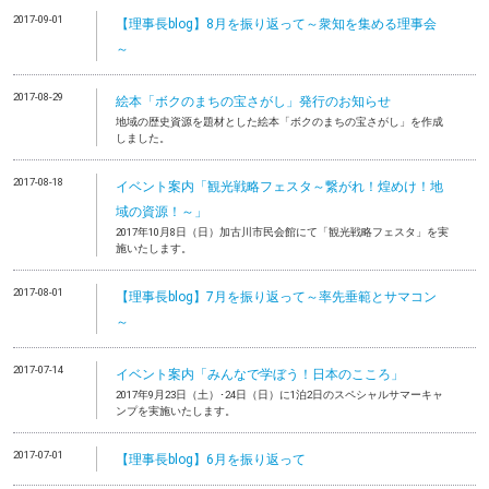
2017-09-01
【理事長blog】8月を振り返って～衆知を集める理事会
～
2017-08-29
絵本「ボクのまちの宝さがし」発行のお知らせ
地域の歴史資源を題材とした絵本「ボクのまちの宝さがし」を作成
しました。
2017-08-18
イベント案内「観光戦略フェスタ～繋がれ！煌めけ！地
域の資源！～」
2017年10月8日（日）加古川市民会館にて「観光戦略フェスタ」を実
施いたします。
2017-08-01
【理事長blog】7月を振り返って～率先垂範とサマコン
～
2017-07-14
イベント案内「みんなで学ぼう！日本のこころ」
2017年9月23日（土）･24日（日）に1泊2日のスペシャルサマーキャ
ンプを実施いたします。
2017-07-01
【理事長blog】6月を振り返って