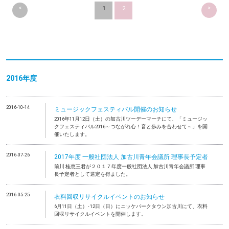
<
>
1
2
2016年度
2016-10-14
ミュージックフェスティバル開催のお知らせ
2016年11月12日（土）の加古川ツーデーマーチにて、「ミュージッ
クフェスティバル2016～つながれ心！音と歩みを合わせて～」を開
催いたします。
2016-07-26
2017年度 一般社団法人 加古川青年会議所 理事長予定者
前川 桂恵三君が２０１７年度一般社団法人 加古川青年会議所 理事
長予定者として選定を得ました。
2016-05-25
衣料回収リサイクルイベントのお知らせ
6月11日（土）･12日（日）にニッケパークタウン加古川にて、衣料
回収リサイクルイベントを開催します。