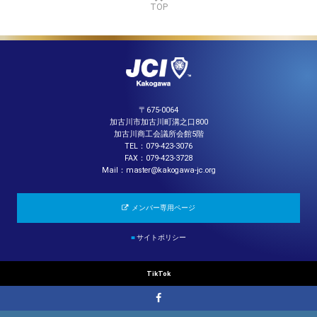
TOP
〒675-0064
加古川市加古川町溝之口800
加古川商工会議所会館5階
TEL：079-423-3076
FAX：079-423-3728
Mail：master@kakogawa-jc.org
メンバー専用ページ
■
サイトポリシー
TikTok