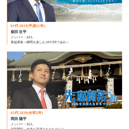
61代 2019(平成31年)
柴田 壮平
メンバー：69人
勇猛果敢～瞬間を楽しむJAYCEEであれ～
62代 2020(令和2年)
岡田 陽平
メンバー：65人