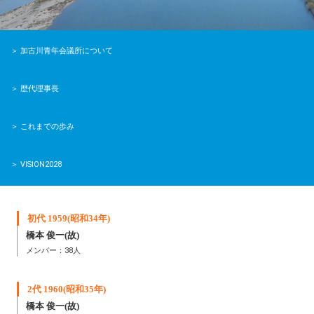
＞ 加古川青年会議所について
＞ 歴代理事長
＞ これまでの歩み
＞ VISION2028
初代 1959(昭和34年)
橋本 俊一(故)
メンバー：38人
2代 1960(昭和35年)
橋本 俊一(故)