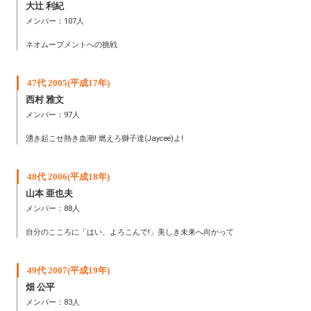
大辻 利紀
メンバー：107人
ネオムーブメントへの挑戦
47代 2005(平成17年)
西村 雅文
メンバー：97人
湧き起こせ熱き血潮! 燃えろ獅子達(Jaycee)よ!
48代 2006(平成18年)
山本 亜也夫
メンバー：88人
自分のこころに「はい、よろこんで!」美しき未来へ向かって
49代 2007(平成19年)
畑 公平
メンバー：83人