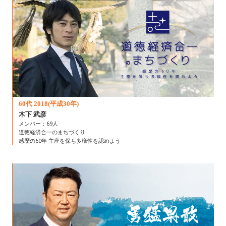
60代 2018(平成30年)
木下 武彦
メンバー：69人
道徳経済合一のまちづくり
感歴の60年 主座を保ち多様性を認めよう