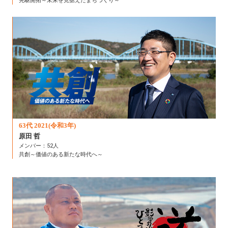
先駆開拓～未来を見据えたまちづくり～
63代 2021(令和3年)
原田 哲
メンバー：52人
共創～価値のある新たな時代へ～