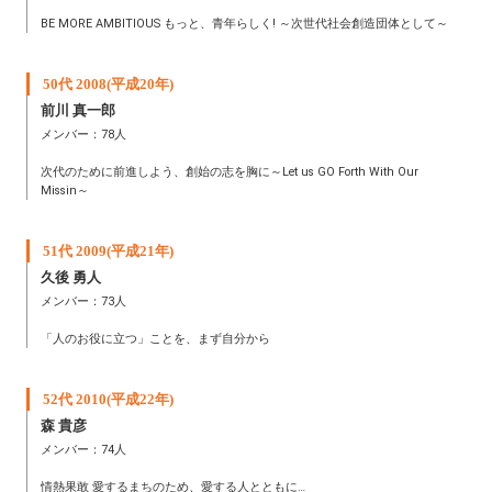
BE MORE AMBITIOUS もっと、青年らしく! ～次世代社会創造団体として～
50代 2008(平成20年)
前川 真一郎
メンバー：78人
次代のために前進しよう、創始の志を胸に～Let us GO Forth With Our
Missin～
51代 2009(平成21年)
久後 勇人
メンバー：73人
「人のお役に立つ」ことを、まず自分から
52代 2010(平成22年)
森 貴彦
メンバー：74人
情熱果敢 愛するまちのため、愛する人とともに…