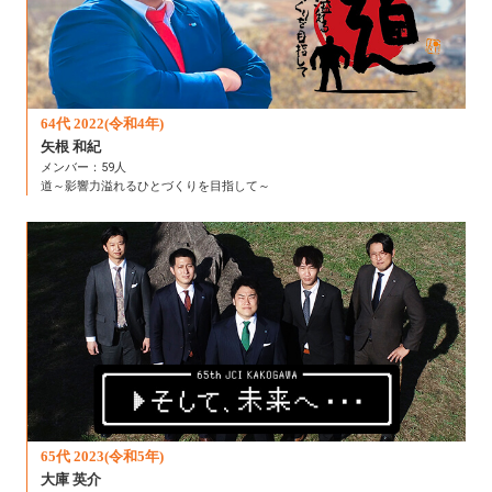
64代 2022(令和4年)
矢根 和紀
メンバー：59人
道～影響力溢れるひとづくりを目指して～
65代 2023(令和5年)
大庫 英介