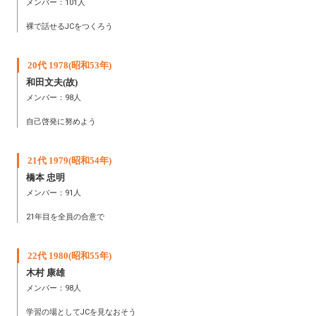
メンバー：101人
裸で話せるJCをつくろう
20代 1978(昭和53年)
和田文夫(故)
メンバー：98人
自己啓発に努めよう
21代 1979(昭和54年)
橋本 忠明
メンバー：91人
21年目を全員の合意で
22代 1980(昭和55年)
木村 康雄
メンバー：98人
学習の場としてJCを見なおそう