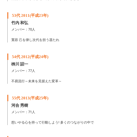
53代 2011(平成23年)
竹内 和弘
メンバー：70人
寛容 己を律し次代を担う器たれ
54代 2012(平成24年)
栁川 詔一
メンバー：77人
不易流行～未来を見据えた変革～
55代 2013(平成25年)
河合 秀樹
メンバー：71人
想いやる心を持って行動しよう! 多くのつながりの中で