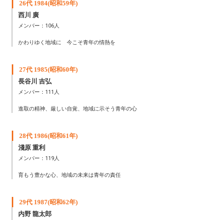
26代 1984(昭和59年)
西川 廣
メンバー：106人
かわりゆく地域に 今こそ青年の情熱を
27代 1985(昭和60年)
長谷川 吉弘
メンバー：111人
進取の精神、厳しい自覚、地域に示そう青年の心
28代 1986(昭和61年)
淺原 重利
メンバー：119人
育もう豊かな心、地域の未来は青年の責任
29代 1987(昭和62年)
内野 龍太郎