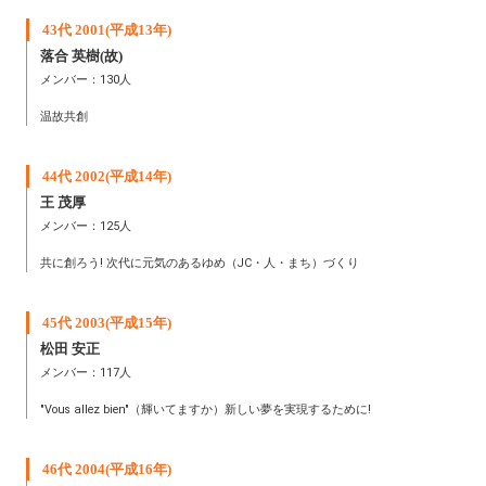
43代 2001(平成13年)
落合 英樹(故)
メンバー：130人
温故共創
44代 2002(平成14年)
王 茂厚
メンバー：125人
共に創ろう! 次代に元気のあるゆめ（JC・人・まち）づくり
45代 2003(平成15年)
松田 安正
メンバー：117人
"Vous allez bien"（輝いてますか）新しい夢を実現するために!
46代 2004(平成16年)