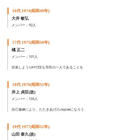
16代 1974(昭和49年)
大井 敏弘
メンバー：92人
17代 1975(昭和50年)
橘 正二
メンバー：101人
自覚しよう!JAYCEEも市民の一人であることを
18代 1976(昭和51年)
井上 貞臣(故)
メンバー：105人
自己修練により、たたきあげのJayceeになろう
19代 1977(昭和52年)
山田 泰久(故)