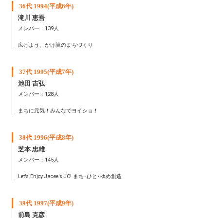
36代 1994(平成6年)
滝川 恵吾
メンバー：139人
広げよう、かけ算のまちづくり
37代 1995(平成7年)
池田 吉弘
メンバー：128人
まちに元気！みんなでヨイショ！
38代 1996(平成8年)
芝本 忠雄
メンバー：145人
Let's Enjoy Jacee's JC! まち･ひと･ゆめ創造
39代 1997(平成9年)
前島 克彦