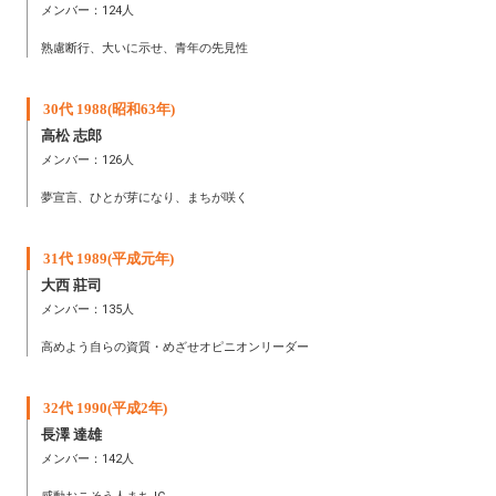
メンバー：124人
熟慮断行、大いに示せ、青年の先見性
30代 1988(昭和63年)
高松 志郎
メンバー：126人
夢宣言、ひとが芽になり、まちが咲く
31代 1989(平成元年)
大西 莊司
メンバー：135人
高めよう自らの資質・めざせオピニオンリーダー
32代 1990(平成2年)
長澤 達雄
メンバー：142人