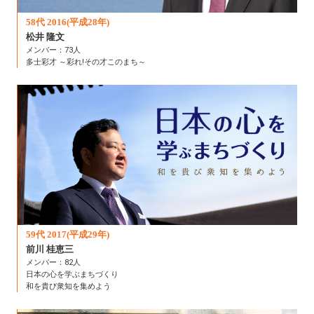
58代 2016(平成28年)
松井 隆文
メンバー：73人
多士彩才 ～彩れ!その才このまち～
59代 2017(平成29年)
前川 桂恵三
メンバー：82人
日本の心を学ぶまちづくり
和を貴び衆知を集めよう