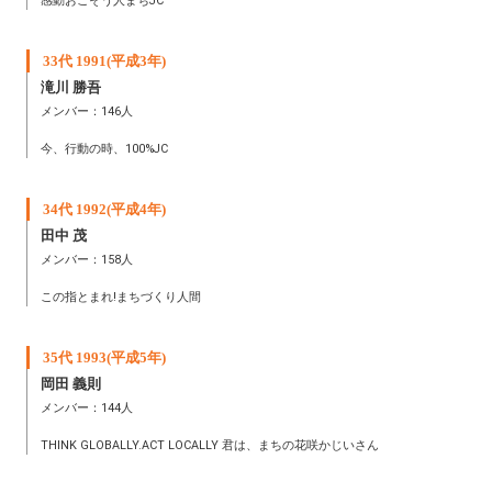
感動おこそう人まちJC
33代 1991(平成3年)
滝川 勝吾
メンバー：146人
今、行動の時、100%JC
34代 1992(平成4年)
田中 茂
メンバー：158人
この指とまれ!まちづくり人間
35代 1993(平成5年)
岡田 義則
メンバー：144人
THINK GLOBALLY.ACT LOCALLY 君は、まちの花咲かじいさん