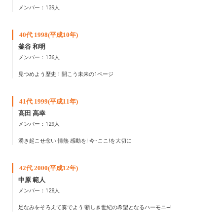
メンバー：139人
40代 1998(平成10年)
釜谷 和明
メンバー：136人
見つめよう歴史！開こう未来の1ページ
41代 1999(平成11年)
髙田 高幸
メンバー：129人
湧き起こせ念い 情熱 感動を! 今･ここ!を大切に
42代 2000(平成12年)
中原 範人
メンバー：128人
足なみをそろえて奏でよう!新しき世紀の希望となるハーモニ―!