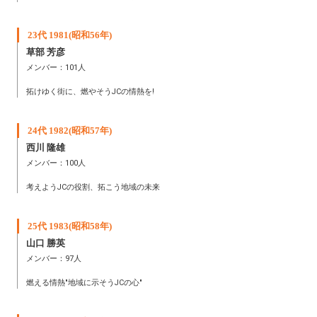
23代 1981(昭和56年)
草部 芳彦
メンバー：101人
拓けゆく街に、燃やそうJCの情熱を!
24代 1982(昭和57年)
西川 隆雄
メンバー：100人
考えようJCの役割、拓こう地域の未来
25代 1983(昭和58年)
山口 勝英
メンバー：97人
燃える情熱"地域に示そうJCの心"