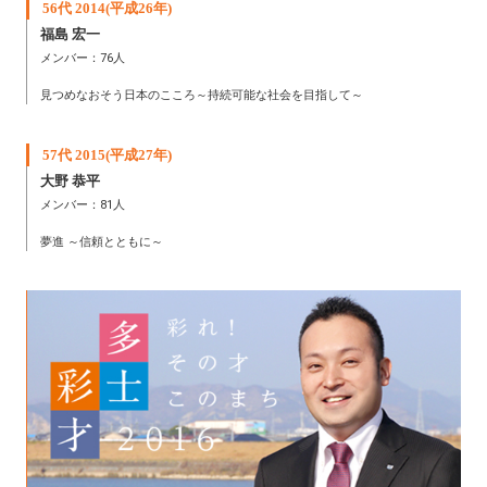
56代 2014(平成26年)
福島 宏一
メンバー：76人
見つめなおそう日本のこころ～持続可能な社会を目指して～
57代 2015(平成27年)
大野 恭平
メンバー：81人
夢進 ～信頼とともに～