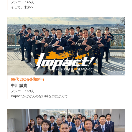
メンバー：65人
そして、未来へ…
66代 2024(令和6年)
中川 誠貴
メンバー：59人
Impact!かけがえのない絆を力にかえて