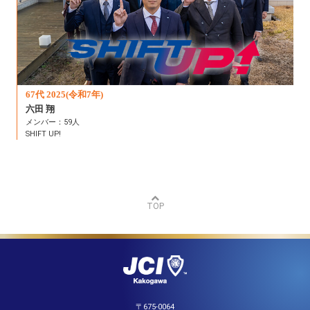
67代 2025(令和7年)
六田 翔
メンバー：59人
SHIFT UP!
TOP
〒675-0064