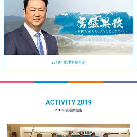
2019年度理事長所信
ACTIVITY 2019
2019年度活動報告