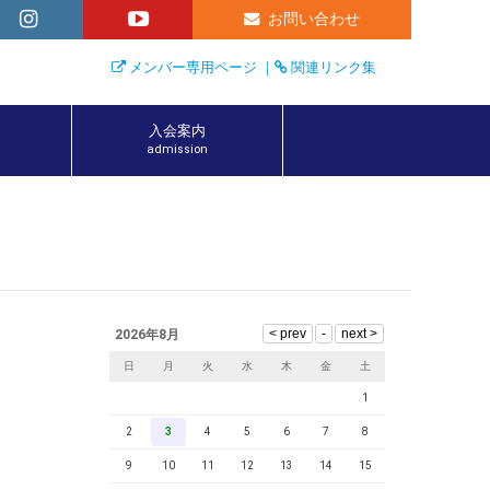
お問い合わせ
メンバー専用ページ
｜
関連リンク集
入会案内
admission
2026年8月
日
月
火
水
木
金
土
1
2
3
4
5
6
7
8
9
10
11
12
13
14
15