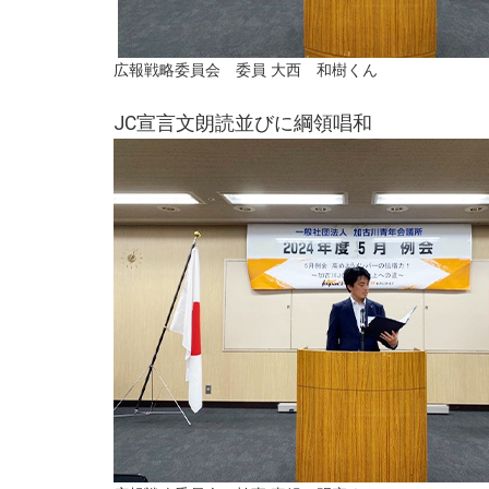
広報戦略委員会 委員 大西 和樹くん
JC宣言文朗読並びに綱領唱和