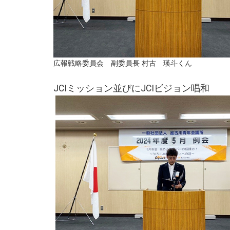
広報戦略委員会 副委員長 村古 瑛斗くん
JCIミッション並びにJCIビジョン唱和