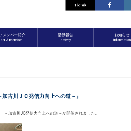
TikTok
員･メンバー紹介
活動報告
お知らせ
ficer & member
activity
information
～加古川ＪＣ発信力向上への道～』
播力！～加古川JC発信力向上への道～が開催されました。