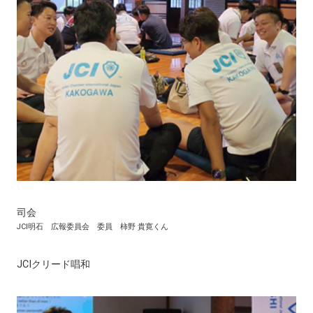
司会
JCI明石 広報委員会 委員 柿野 貴寛くん
JCIクリード唱和