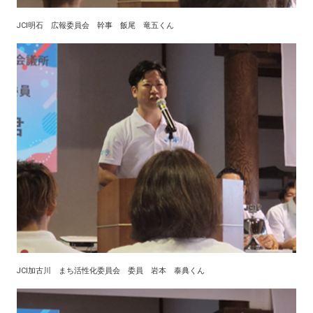
JCI明石 広報委員会 幹事 飯尾 竜五くん
JCI加古川 まち活性化委員会 委員 岩本 泰典くん