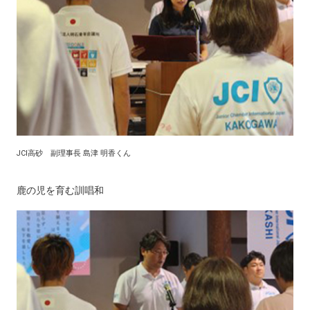
JCI高砂 副理事長 島津 明香くん
鹿の児を育む訓唱和