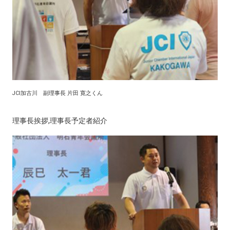
JCI加古川 副理事長 片田 寛之くん
理事長挨拶,理事長予定者紹介