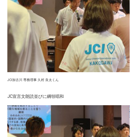
JCI加古川 専務理事 久村 良太くん
JC宣言文朗読並びに綱領唱和