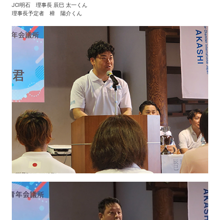
JCI明石 理事長 辰巳 太一くん
理事長予定者 樟 陽介くん