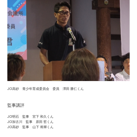
JCI高砂 青少年育成委員会 委員 澤田 勝仁くん
監事講評
JCI明石 監事 宮下 和久くん
JCI加古川 監事 原田 哲くん
JCI高砂 監事 山下 将輝くん