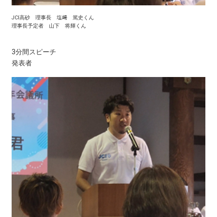
JCI高砂 理事長 塩﨑 篤史くん
理事長予定者 山下 将輝くん
3分間スピーチ
発表者