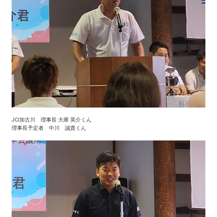
JCI加古川 理事長 大庫 英介くん
理事長予定者 中川 誠貴くん