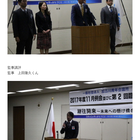
監事講評
監事 上田隆久くん