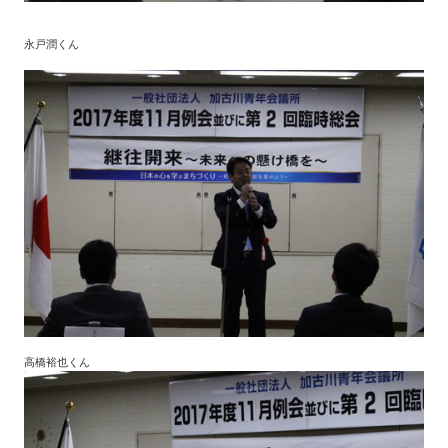
永戸潤くん
高橋裕也くん