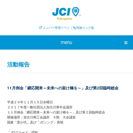
メンバー専用ページ
｜
関連リンク集
menu
活動報告
11月例会「継応開来～未来への架け橋を～」及び第2回臨時総会
平成２９年１１月１５日水曜日
２０１７年度一般社団法人加古川青年会議所
１１月例会「継応開来～未来への架け橋を～」及び第２回臨時総会
開催場所：加古川商工会議所 ４階 大会議室
国家「君が代」及び「JCソング」斉唱
「JCIクリード」唱和