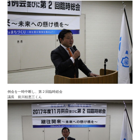
例会を一時中断し、第２回臨時総会
議長 前川桂恵三くん