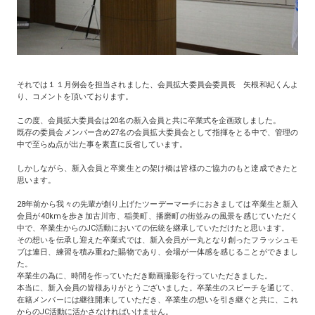
それでは１１月例会を担当されました、会員拡大委員会委員長 矢根和紀くんよ
り、コメントを頂いております。
この度、会員拡大委員会は20名の新入会員と共に卒業式を企画致しました。
既存の委員会メンバー含め27名の会員拡大委員会として指揮をとる中で、管理の
中で至らぬ点が出た事を素直に反省しています。
しかしながら、新入会員と卒業生との架け橋は皆様のご協力のもと達成できたと
思います。
28年前から我々の先輩が創り上げたツーデーマーチにおきましては卒業生と新入
会員が40kmを歩き加古川市、稲美町、播磨町の街並みの風景を感じていただく
中で、卒業生からのJC活動においての伝統を継承していただけたと思います。
その想いを伝承し迎えた卒業式では、新入会員が一丸となり創ったフラッシュモ
ブは連日、練習を積み重ねた賜物であり、会場が一体感を感じることができまし
た。
卒業生の為に、時間を作っていただき動画撮影を行っていただきました。
本当に、新入会員の皆様ありがとうございました。卒業生のスピーチを通じて、
在籍メンバーには継往開来していただき、卒業生の想いを引き継ぐと共に、これ
からのJC活動に活かさなければいけません。