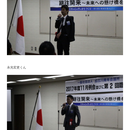
永光宏吏くん