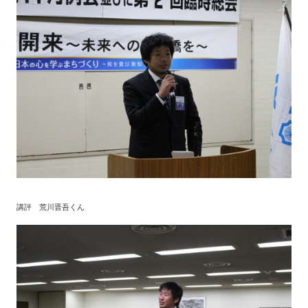
講評 荒川晋吾くん