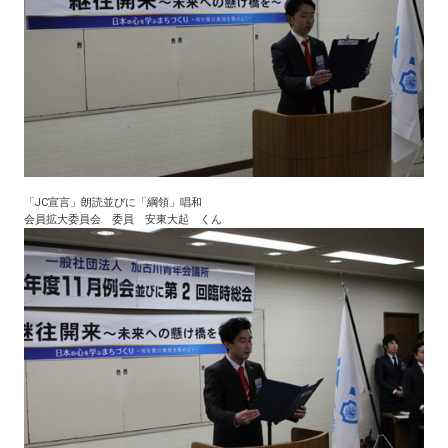
「JC宣言」朗読並びに「綱領」唱和
会員拡大委員会 委員 安東大起 くん