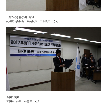
「鹿の児を育む訓」唱和
会員拡大委員会 副委員長 田中良樹 くん
理事長挨拶
理事長 前川 桂恵三 くん