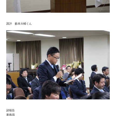
講評 藪本大輔くん
諸報告
事務局