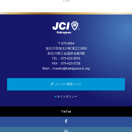
TOP
〒675-0064
加古川市加古川町溝之口800
加古川商工会議所会館5階
TEL：079-423-3076
FAX：079-423-3728
Mail：master@kakogawa-jc.org
メンバー専用ページ
■
サイトポリシー
TikTok