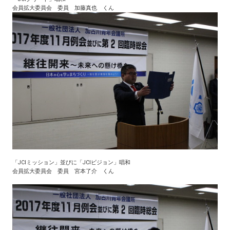
会員拡大委員会 委員 加藤真也 くん
「JCIミッション」並びに「JCIビジョン」唱和
会員拡大委員会 委員 宮本了介 くん