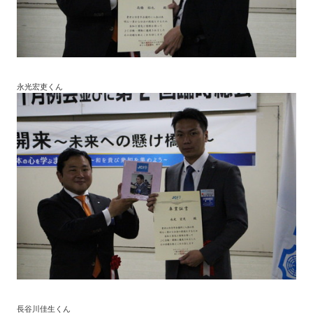
永光宏吏くん
長谷川佳生くん