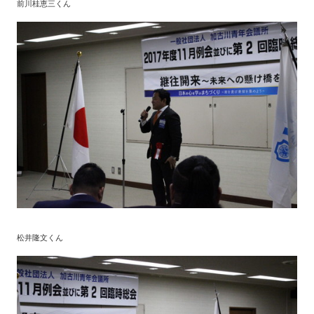
前川桂恵三くん
松井隆文くん