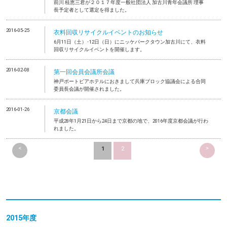
前川 桂恵三君が２０１７年度一般社団法人 加古川青年会議所 理事
長予定者として選定を得ました。
2016-05-25
衣料回収リサイクルイベントのお知らせ
6月11日（土）･12日（日）にニッケパークタウン加古川にて、衣料
回収リサイクルイベントを開催します。
2016-02-08
第一回会員会議所会議
神戸ポートピアホテルにおきまして兵庫ブロック協議会による合同
委員長会議が開催されました。
2016-01-26
京都会議
平成28年1月21日から24日まで京都の地で、2016年度京都会議が行わ
れました。
<
>
1
2
2015年度