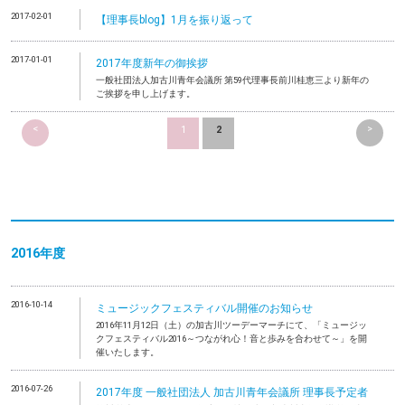
2017-02-01
【理事長blog】1月を振り返って
2017-01-01
2017年度新年の御挨拶
一般社団法人加古川青年会議所 第59代理事長前川桂恵三より新年の
ご挨拶を申し上げます。
<
>
1
2
2016年度
2016-10-14
ミュージックフェスティバル開催のお知らせ
2016年11月12日（土）の加古川ツーデーマーチにて、「ミュージッ
クフェスティバル2016～つながれ心！音と歩みを合わせて～」を開
催いたします。
2016-07-26
2017年度 一般社団法人 加古川青年会議所 理事長予定者