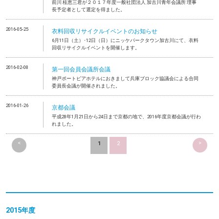
前川 桂恵三君が２０１７年度一般社団法人 加古川青年会議所 理事
長予定者として選定を得ました。
2016-05-25
衣料回収リサイクルイベントのお知らせ
6月11日（土）･12日（日）にニッケパークタウン加古川にて、衣料
回収リサイクルイベントを開催します。
2016-02-08
第一回会員会議所会議
神戸ポートピアホテルにおきまして兵庫ブロック協議会による合同
委員長会議が開催されました。
2016-01-26
京都会議
平成28年1月21日から24日まで京都の地で、2016年度京都会議が行わ
れました。
<
>
1
2
2015年度