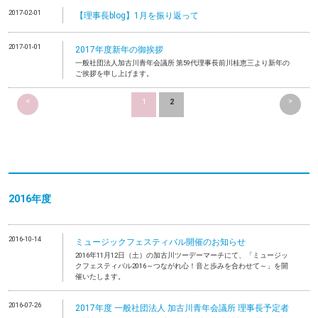
2017-02-01
【理事長blog】1月を振り返って
2017-01-01
2017年度新年の御挨拶
一般社団法人加古川青年会議所 第59代理事長前川桂恵三より新年の
ご挨拶を申し上げます。
<
>
1
2
2016年度
2016-10-14
ミュージックフェスティバル開催のお知らせ
2016年11月12日（土）の加古川ツーデーマーチにて、「ミュージッ
クフェスティバル2016～つながれ心！音と歩みを合わせて～」を開
催いたします。
2016-07-26
2017年度 一般社団法人 加古川青年会議所 理事長予定者