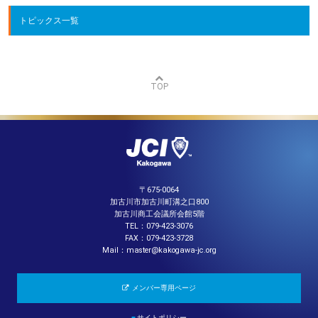
トピックス一覧
TOP
〒675-0064
加古川市加古川町溝之口800
加古川商工会議所会館5階
TEL：079-423-3076
FAX：079-423-3728
Mail：master@kakogawa-jc.org
メンバー専用ページ
■
サイトポリシー