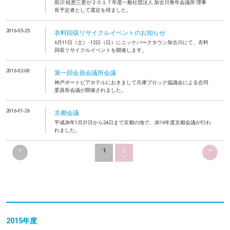
前川 桂恵三君が２０１７年度一般社団法人 加古川青年会議所 理事
長予定者として選定を得ました。
2016-05-25
衣料回収リサイクルイベントのお知らせ
6月11日（土）･12日（日）にニッケパークタウン加古川にて、衣料
回収リサイクルイベントを開催します。
2016-02-08
第一回会員会議所会議
神戸ポートピアホテルにおきまして兵庫ブロック協議会による合同
委員長会議が開催されました。
2016-01-26
京都会議
平成28年1月21日から24日まで京都の地で、2016年度京都会議が行わ
れました。
<
>
1
2
2015年度