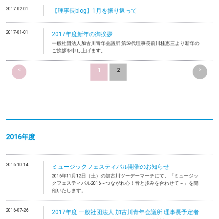
2017-02-01
【理事長blog】1月を振り返って
2017-01-01
2017年度新年の御挨拶
一般社団法人加古川青年会議所 第59代理事長前川桂恵三より新年の
ご挨拶を申し上げます。
<
>
1
2
2016年度
2016-10-14
ミュージックフェスティバル開催のお知らせ
2016年11月12日（土）の加古川ツーデーマーチにて、「ミュージッ
クフェスティバル2016～つながれ心！音と歩みを合わせて～」を開
催いたします。
2016-07-26
2017年度 一般社団法人 加古川青年会議所 理事長予定者