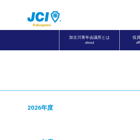
加古川青年会議所とは
役
about
of
2026年度