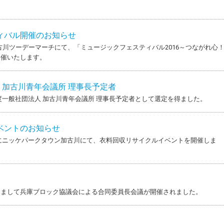
ィバル開催のお知らせ
の加古川ツーデーマーチにて、「ミュージックフェスティバル2016～つながれ心
開催いたします。
人 加古川青年会議所 理事長予定者
度一般社団法人 加古川青年会議所 理事長予定者として選定を得ました。
ベントのお知らせ
日）にニッケパークタウン加古川にて、衣料回収リサイクルイベントを開催しま
きまして兵庫ブロック協議会による合同委員長会議が開催されました。