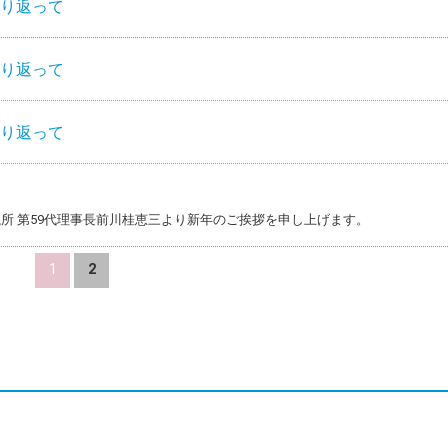
振り返って
振り返って
振り返って
所 第59代理事長前川桂恵三より新年のご挨拶を申し上げます。
1
2