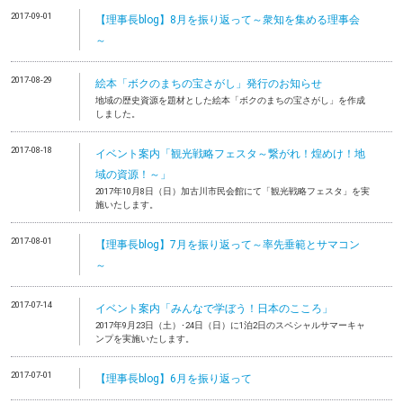
2017-09-01
【理事長blog】8月を振り返って～衆知を集める理事会
～
2017-08-29
絵本「ボクのまちの宝さがし」発行のお知らせ
地域の歴史資源を題材とした絵本「ボクのまちの宝さがし」を作成
しました。
2017-08-18
イベント案内「観光戦略フェスタ～繋がれ！煌めけ！地
域の資源！～」
2017年10月8日（日）加古川市民会館にて「観光戦略フェスタ」を実
施いたします。
2017-08-01
【理事長blog】7月を振り返って～率先垂範とサマコン
～
2017-07-14
イベント案内「みんなで学ぼう！日本のこころ」
2017年9月23日（土）･24日（日）に1泊2日のスペシャルサマーキャ
ンプを実施いたします。
2017-07-01
【理事長blog】6月を振り返って