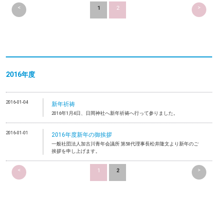
<
>
1
2
2016年度
2016-01-04
新年祈祷
2016年1月4日、日岡神社へ新年祈祷へ行って参りました。
2016-01-01
2016年度新年の御挨拶
一般社団法人加古川青年会議所 第58代理事長松井隆文より新年のご
挨拶を申し上げます。
<
>
1
2