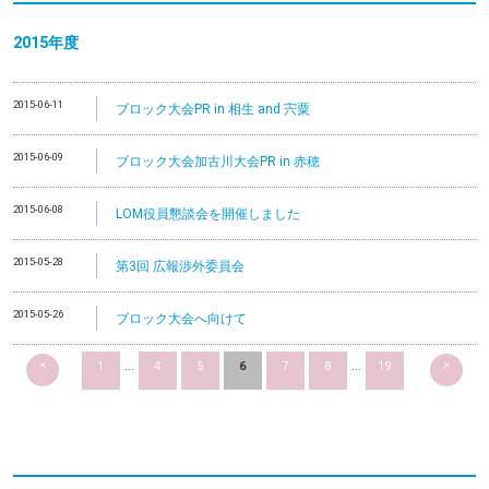
2015年度
2015-06-11
ブロック大会PR in 相生 and 宍粟
2015-06-09
ブロック大会加古川大会PR in 赤穂
2015-06-08
LOM役員懇談会を開催しました
2015-05-28
第3回 広報渉外委員会
2015-05-26
ブロック大会へ向けて
<
>
1
...
4
5
6
7
8
...
19