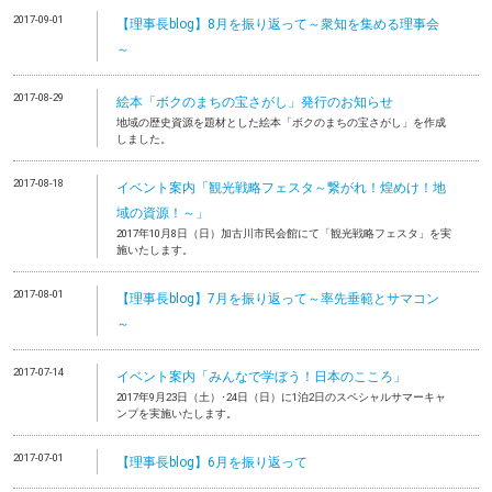
2017-09-01
【理事長blog】8月を振り返って～衆知を集める理事会
～
2017-08-29
絵本「ボクのまちの宝さがし」発行のお知らせ
地域の歴史資源を題材とした絵本「ボクのまちの宝さがし」を作成
しました。
2017-08-18
イベント案内「観光戦略フェスタ～繋がれ！煌めけ！地
域の資源！～」
2017年10月8日（日）加古川市民会館にて「観光戦略フェスタ」を実
施いたします。
2017-08-01
【理事長blog】7月を振り返って～率先垂範とサマコン
～
2017-07-14
イベント案内「みんなで学ぼう！日本のこころ」
2017年9月23日（土）･24日（日）に1泊2日のスペシャルサマーキャ
ンプを実施いたします。
2017-07-01
【理事長blog】6月を振り返って