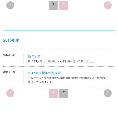
<
>
1
2
2016年度
2016-01-04
新年祈祷
2016年1月4日、日岡神社へ新年祈祷へ行って参りました。
2016-01-01
2016年度新年の御挨拶
一般社団法人加古川青年会議所 第58代理事長松井隆文より新年のご
挨拶を申し上げます。
<
>
1
2