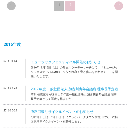
<
>
1
2
2016年度
2016-10-14
ミュージックフェスティバル開催のお知らせ
2016年11月12日（土）の加古川ツーデーマーチにて、「ミュージッ
クフェスティバル2016～つながれ心！音と歩みを合わせて～」を開
催いたします。
2016-07-26
2017年度 一般社団法人 加古川青年会議所 理事長予定者
前川 桂恵三君が２０１７年度一般社団法人 加古川青年会議所 理事
長予定者として選定を得ました。
2016-05-25
衣料回収リサイクルイベントのお知らせ
6月11日（土）･12日（日）にニッケパークタウン加古川にて、衣料
回収リサイクルイベントを開催します。