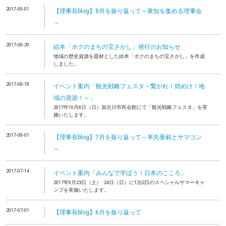
2017-09-01
【理事長blog】8月を振り返って～衆知を集める理事会
～
2017-08-29
絵本「ボクのまちの宝さがし」発行のお知らせ
地域の歴史資源を題材とした絵本「ボクのまちの宝さがし」を作成
しました。
2017-08-18
イベント案内「観光戦略フェスタ～繋がれ！煌めけ！地
域の資源！～」
2017年10月8日（日）加古川市民会館にて「観光戦略フェスタ」を実
施いたします。
2017-08-01
【理事長blog】7月を振り返って～率先垂範とサマコン
～
2017-07-14
イベント案内「みんなで学ぼう！日本のこころ」
2017年9月23日（土）･24日（日）に1泊2日のスペシャルサマーキャ
ンプを実施いたします。
2017-07-01
【理事長blog】6月を振り返って