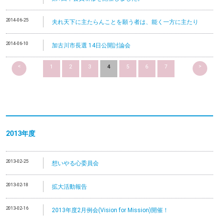
2014-06-25
夫れ天下に主たらんことを願う者は、能く一方に主たり
2014-06-10
加古川市長選 14日公開討論会
<
>
1
2
3
4
5
6
7
2013
年度
2013-02-25
想いやる心委員会
2013-02-18
拡大活動報告
2013-02-16
2013年度2月例会(Vision for Mission)開催！