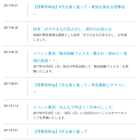
2017-09-01
【理事長blog】8月を振り返って～衆知を集める理事会
～
2017-08-29
絵本「ボクのまちの宝さがし」発行のお知らせ
地域の歴史資源を題材とした絵本「ボクのまちの宝さがし」を作成
しました。
2017-08-18
イベント案内「観光戦略フェスタ～繋がれ！煌めけ！地
域の資源！～」
2017年10月8日（日）加古川市民会館にて「観光戦略フェスタ」を実
施いたします。
2017-08-01
【理事長blog】7月を振り返って～率先垂範とサマコン
～
2017-07-14
イベント案内「みんなで学ぼう！日本のこころ」
2017年9月23日（土）･24日（日）に1泊2日のスペシャルサマーキャ
ンプを実施いたします。
2017-07-01
【理事長blog】6月を振り返って