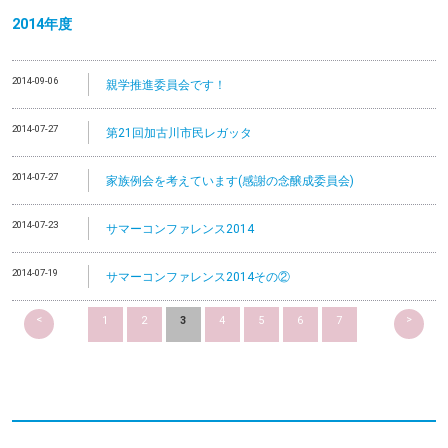
2014
年度
2014-09-06
親学推進委員会です！
2014-07-27
第21回加古川市民レガッタ
2014-07-27
家族例会を考えています(感謝の念醸成委員会)
2014-07-23
サマーコンファレンス2014
2014-07-19
サマーコンファレンス2014その②
<
>
1
2
3
4
5
6
7