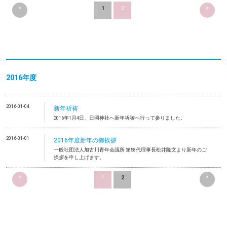
<
>
1
2
2016年度
2016-01-04
新年祈祷
2016年1月4日、日岡神社へ新年祈祷へ行って参りました。
2016-01-01
2016年度新年の御挨拶
一般社団法人加古川青年会議所 第58代理事長松井隆文より新年のご
挨拶を申し上げます。
<
>
1
2