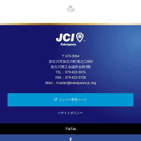
TOP
〒675-0064
加古川市加古川町溝之口800
加古川商工会議所会館5階
TEL：079-423-3076
FAX：079-423-3728
Mail：master@kakogawa-jc.org
メンバー専用ページ
■
サイトポリシー
TikTok