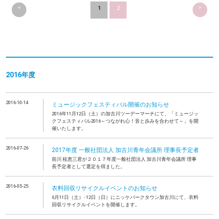
<
>
1
2
2016年度
2016-10-14
ミュージックフェスティバル開催のお知らせ
2016年11月12日（土）の加古川ツーデーマーチにて、「ミュージッ
クフェスティバル2016～つながれ心！音と歩みを合わせて～」を開
催いたします。
2016-07-26
2017年度 一般社団法人 加古川青年会議所 理事長予定者
前川 桂恵三君が２０１７年度一般社団法人 加古川青年会議所 理事
長予定者として選定を得ました。
2016-05-25
衣料回収リサイクルイベントのお知らせ
6月11日（土）･12日（日）にニッケパークタウン加古川にて、衣料
回収リサイクルイベントを開催します。