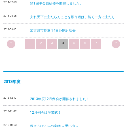
2014-07-13
第1回準会員研修を開催しました。
2014-06-25
夫れ天下に主たらんことを願う者は、能く一方に主たり
2014-06-10
加古川市長選 14日公開討論会
<
>
1
2
3
4
5
6
7
2013
年度
2013-12-10
2013年度12月例会が開催されました！
2013-11-22
12月例会は卒業式！
2013-10-23
探そうぼくらの宝物 ～思い出～