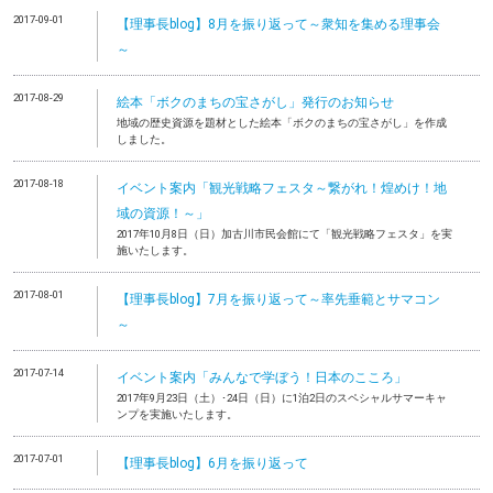
2017-09-01
【理事長blog】8月を振り返って～衆知を集める理事会
～
2017-08-29
絵本「ボクのまちの宝さがし」発行のお知らせ
地域の歴史資源を題材とした絵本「ボクのまちの宝さがし」を作成
しました。
2017-08-18
イベント案内「観光戦略フェスタ～繋がれ！煌めけ！地
域の資源！～」
2017年10月8日（日）加古川市民会館にて「観光戦略フェスタ」を実
施いたします。
2017-08-01
【理事長blog】7月を振り返って～率先垂範とサマコン
～
2017-07-14
イベント案内「みんなで学ぼう！日本のこころ」
2017年9月23日（土）･24日（日）に1泊2日のスペシャルサマーキャ
ンプを実施いたします。
2017-07-01
【理事長blog】6月を振り返って