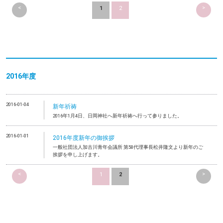
<
>
1
2
2016年度
2016-01-04
新年祈祷
2016年1月4日、日岡神社へ新年祈祷へ行って参りました。
2016-01-01
2016年度新年の御挨拶
一般社団法人加古川青年会議所 第58代理事長松井隆文より新年のご
挨拶を申し上げます。
<
>
1
2