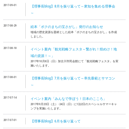
2017-09-01
【理事長blog】8月を振り返って～衆知を集める理事会
～
2017-08-29
絵本「ボクのまちの宝さがし」発行のお知らせ
地域の歴史資源を題材とした絵本「ボクのまちの宝さがし」を作成
しました。
2017-08-18
イベント案内「観光戦略フェスタ～繋がれ！煌めけ！地
域の資源！～」
2017年10月8日（日）加古川市民会館にて「観光戦略フェスタ」を実
施いたします。
2017-08-01
【理事長blog】7月を振り返って～率先垂範とサマコン
～
2017-07-14
イベント案内「みんなで学ぼう！日本のこころ」
2017年9月23日（土）･24日（日）に1泊2日のスペシャルサマーキャ
ンプを実施いたします。
2017-07-01
【理事長blog】6月を振り返って