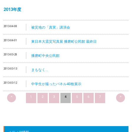
2013
年度
2013-04-08
被災地の「真実」講演会
2013-04-01
東日本大震災写真展 播磨町公民館 最終日
2013-03-28
播磨町中央公民館
2013-03-13
まもなく…
2013-03-12
中学生が撮ったパネル40枚展示
<
>
1
2
3
4
5
6
7