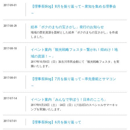
2017-09-01
【理事長blog】8月を振り返って～衆知を集める理事会
～
2017-08-29
絵本「ボクのまちの宝さがし」発行のお知らせ
地域の歴史資源を題材とした絵本「ボクのまちの宝さがし」を作成
しました。
2017-08-18
イベント案内「観光戦略フェスタ～繋がれ！煌めけ！地
域の資源！～」
2017年10月8日（日）加古川市民会館にて「観光戦略フェスタ」を実
施いたします。
2017-08-01
【理事長blog】7月を振り返って～率先垂範とサマコン
～
2017-07-14
イベント案内「みんなで学ぼう！日本のこころ」
2017年9月23日（土）･24日（日）に1泊2日のスペシャルサマーキャ
ンプを実施いたします。
2017-07-01
【理事長blog】6月を振り返って