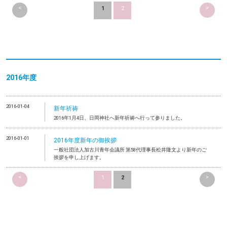
<
>
1
2
2016年度
2016-01-04
新年祈祷
2016年1月4日、日岡神社へ新年祈祷へ行って参りました。
2016-01-01
2016年度新年の御挨拶
一般社団法人加古川青年会議所 第58代理事長松井隆文より新年のご
挨拶を申し上げます。
<
>
1
2